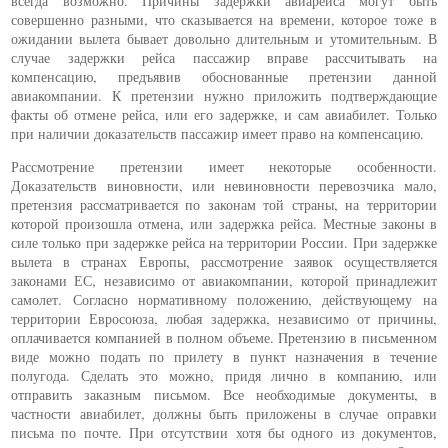
всегда возможно. Причины задержки авиарейса могут быть
совершенно разными, что сказывается на времени, которое тоже в
ожидании вылета бывает довольно длительным и утомительным. В
случае задержки рейса пассажир вправе рассчитывать на
компенсацию, предъявив обоснованные претензии данной
авиакомпании. К претензии нужно приложить подтверждающие
факты об отмене рейса, или его задержке, и сам авиабилет. Только
при наличии доказательств пассажир имеет право на компенсацию.
Рассмотрение претензии имеет некоторые особенности.
Доказательств виновности, или невиновности перевозчика мало,
претензия рассматривается по законам той страны, на территории
которой произошла отмена, или задержка рейса. Местные законы в
силе только при задержке рейса на территории России. При задержке
вылета в странах Европы, рассмотрение заявок осуществляется
законами ЕС, независимо от авиакомпании, которой принадлежит
самолет. Согласно нормативному положению, действующему на
территории Евросоюза, любая задержка, независимо от причины,
оплачивается компанией в полном объеме. Претензию в письменном
виде можно подать по прилету в пункт назначения в течение
полугода. Сделать это можно, придя лично в компанию, или
отправить заказным письмом. Все необходимые документы, в
частности авиабилет, должны быть приложены в случае оправки
письма по почте. При отсутствии хотя бы одного из документов,