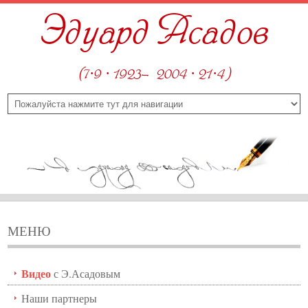
Эдуард Асадов
(7·9 · 1923—2004 · 21·4)
МЕНЮ
Видео
с Э.Асадовым
Наши партнеры