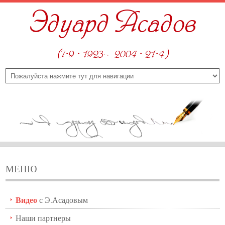
Эдуард Асадов
(7·9 · 1923—2004 · 21·4)
МЕНЮ
Видео
с Э.Асадовым
Наши партнеры