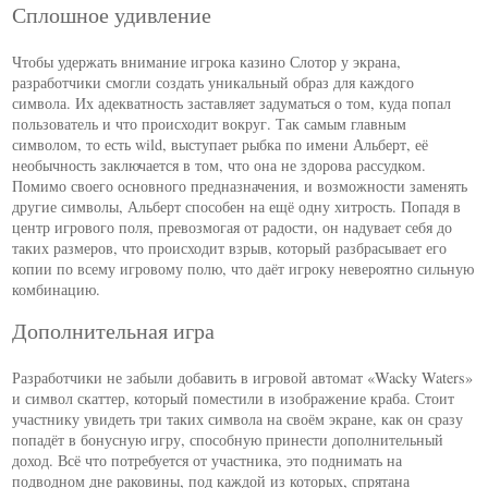
Сплошное удивление
Чтобы удержать внимание игрока казино Слотор у экрана,
разработчики смогли создать уникальный образ для каждого
символа. Их адекватность заставляет задуматься о том, куда попал
пользователь и что происходит вокруг. Так самым главным
символом, то есть wild, выступает рыбка по имени Альберт, её
необычность заключается в том, что она не здорова рассудком.
Помимо своего основного предназначения, и возможности заменять
другие символы, Альберт способен на ещё одну хитрость. Попадя в
центр игрового поля, превозмогая от радости, он надувает себя до
таких размеров, что происходит взрыв, который разбрасывает его
копии по всему игровому полю, что даёт игроку невероятно сильную
комбинацию.
Дополнительная игра
Разработчики не забыли добавить в игровой автомат «Wacky Waters»
и символ скаттер, который поместили в изображение краба. Стоит
участнику увидеть три таких символа на своём экране, как он сразу
попадёт в бонусную игру, способную принести дополнительный
доход. Всё что потребуется от участника, это поднимать на
подводном дне раковины, под каждой из которых, спрятана