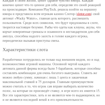
Каждый в своей жизни, ценит здравое чувство юмора. Каждый
конечно ценит что-то ценное для себя, определяя это своей реакцией
на происходящее. Компания PlayTech, решила взойти на вершину
юмора и представила всем игрокам казино Слотор (
slotor.com
) свой
автомат «Wacky Waters», главная цель которого, рассмешить
пользователя. Среди всех символов, что будут предложены в слоте,
творится настоящее безумие. Рыбы что одеты как клоуны, акулы, что
корчат невероятные гримасы и осьминоги в нестандартном для себя
амплуа, способны надолго засесть в голове каждого игрока,
периодически вызывая приступы смеха.
Характеристики слота
Разработчики потрудились не только над внешним видом, но и над
возможностями игровой машины. Основной чертой каждого
автомата данной фирмы всегда были 5 барабанов, которые способны
составлять комбинации для очень богатого выигрыша. Ставить же
можно любую сумму, начиная с лишь 1 цента и заканчивая
максимальной ставкой в 75 долларов. Главным преимуществом
можно считать и то, что игрок сам вправе выбирать количество
полос, на которые он произведёт ставку, в игре всего их имеется 15.
Все эти характеристики, хоть и не являются чем-то выдающимся, но
и не являются последней вехой в его привлекательности.