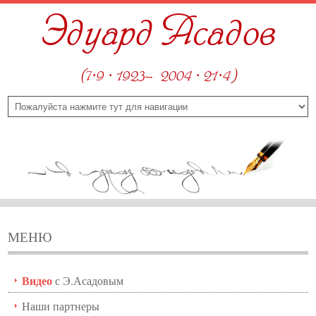
Эдуард Асадов
(7·9 · 1923—2004 · 21·4)
МЕНЮ
Видео
с Э.Асадовым
Наши партнеры