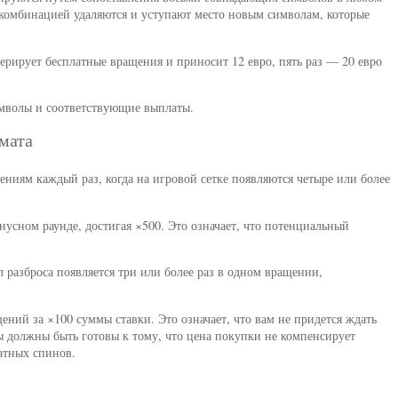
комбинацией удаляются и уступают место новым символам, которые
нерирует бесплатные вращения и приносит 12 евро, пять раз — 20 евро
имволы и соответствующие выплаты.
мата
ениям каждый раз, когда на игровой сетке появляются четыре или более
усном раунде, достигая ×500. Это означает, что потенциальный
 разброса появляется три или более раз в одном вращении,
ний за ×100 суммы ставки. Это означает, что вам не придется ждать
вы должны быть готовы к тому, что цена покупки не компенсирует
атных спинов.