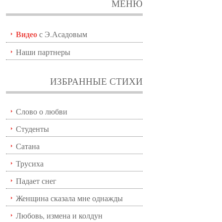
МЕНЮ
Видео
с Э.Асадовым
Наши партнеры
ИЗБРАННЫЕ СТИХИ
Слово о любви
Студенты
Сатана
Трусиха
Падает снег
Женщина сказала мне однажды
Любовь, измена и колдун