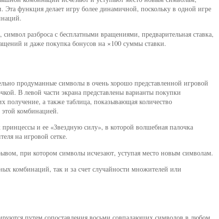
. Эта функция делает игру более динамичной, поскольку в одной игре
инаций.
, символ разброса с бесплатными вращениями, предварительная ставка,
щений и даже покупка бонусов на ×100 суммы ставки.
щательно продуманные символы в очень хорошо представленной игровой
очкой. В левой части экрана представлены варианты покупки
х получение, а также таблица, показывающая количество
 этой комбинацией.
х принцессы и ее «Звездную силу», в которой волшебная палочка
еля на игровой сетке.
вом, при котором символы исчезают, уступая место новым символам.
шных комбинаций, так и за счет случайности множителей или
нерируются путем сопоставления восьми совпадающих символов в любом