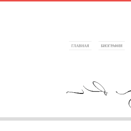
ГЛАВНАЯ
БИОГРАФИЯ