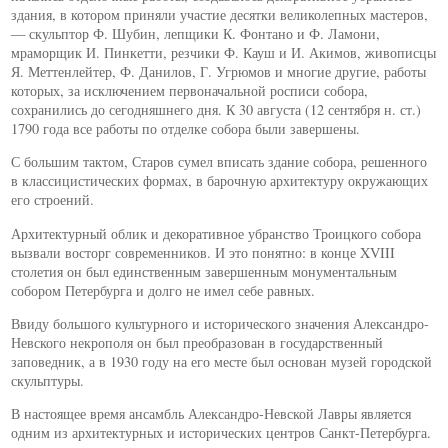
здания, в котором приняли участие десятки великолепных мастеров,
— скульптор Ф. Шубин, лепщики К. Фонтано и Ф. Ламони,
мраморщик И. Пинкетти, резчики Ф. Кауш и И. Акимов, живописцы
Я. Меттенлейтер, Ф. Данилов, Г. Угрюмов и многие другие, работы
которых, за исключением первоначальной росписи собора,
сохранились до сегодняшнего дня. К 30 августа (12 сентября н. ст.)
1790 года все работы по отделке собора были завершены.
С большим тактом, Старов сумел вписать здание собора, решенного
в классицистических формах, в барочную архитектуру окружающих
его строений.
Архитектурный облик и декоративное убранство Троицкого собора
вызвали восторг современников. И это понятно: в конце XVIII
столетия он был единственным завершенным монументальным
собором Петербурга и долго не имел себе равных.
Ввиду большого культурного и исторического значения Александро-
Невского некрополя он был преобразован в государственный
заповедник, а в 1930 году на его месте был основан музей городской
скульптуры.
В настоящее время ансамбль Александро-Невской Лавры является
одним из архитектурных и исторических центров Санкт-Петербурга.