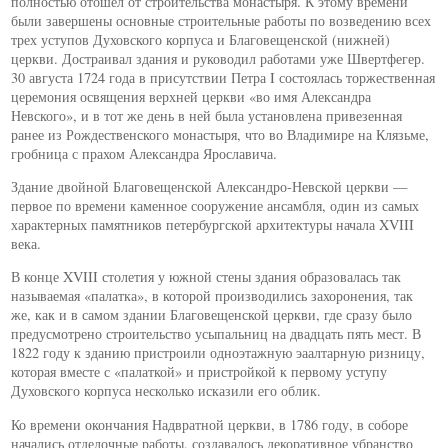
полностью отошел от строительства монастыря. К этому времени
были завершены основные строительные работы по возведению всех
трех уступов Духовского корпуса и Благовещенской (нижней)
церкви. Достраивал здания и руководил работами уже Швертфегер.
30 августа 1724 года в присутствии Петра I состоялась торжественная
церемония освящения верхней церкви «во имя Александра
Невского», и в тот же день в ней была установлена привезенная
ранее из Рождественского монастыря, что во Владимире на Клязьме,
гробница с прахом Александра Ярославича.
Здание двойной Благовещенской Александро-Невской церкви —
первое по времени каменное сооружение ансамбля, один из самых
характерных памятников петербургской архитектуры начала XVIII
века.
В конце XVIII столетия у южной стены здания образовалась так
называемая «палатка», в которой производились захоронения, так
же, как и в самом здании Благовещенской церкви, где сразу было
предусмотрено строительство усыпальниц на двадцать пять мест. В
1822 году к зданию пристроили одноэтажную эаалтарную ризницу,
которая вместе с «палаткой» и пристройкой к первому уступу
Духовского корпуса несколько исказили его облик.
Ко времени окончания Надвратной церкви, в 1786 году, в соборе
начались отделочные работы, создавалось декоративное убранство