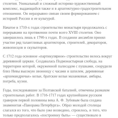
столетия. Уникальный и сложный историко-художественный
комплекс, выдающийся также и в архитектурно-градостроительном
отношении. Он неразрывно связан своим формированием с
историей России и ее культурой.
Начатое в 1710-х годах строительство монастыря продолжалось с
перерывами на протяжении почти всего XVIII столетия. Оно
завершилось лишь в 1790-х годах. В создании ансамбля принял
участие ряд талантливых архитекторов, строителей, декораторов,
живописцов и скульпторов.
С 1712 года основное «партикулярное» строительство велось вокруг
деревянной церкви. Создавалась Подмонастырная слобода, на
территории которой, окруженной палисадом с пушками, соорудили
близ Невы высокую звонницу с часами и шпилем, деревянные
«архимандричьи» кельи, братские кельи мазанковые, амбары,
погреба, кузни.
Годы, последовавшие за Полтавской баталией, отмечены размахом
строительных работ. В 1716-1717 годах крупнейшим русским
гравером первой половины века А. Ф. Зубовым была создана
знаменитая «Панорама Петербурга». Образ молодой столицы
слагался из того, что было уже возведено, строилось, и того, что
только предполагалось «построенну быть» — существовало в