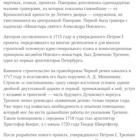
чертежах, планах, проектах. Панорама дополнялась одиннадцатью
малыми гравюрами, на которых показаны главнейшие — от
Кроншлотской крепости до Летнего дворца — сооружения, не
уместившиеся на центральной Панораме. Первой была гравюра с
надписью «Монастырь святого Александра Невского».
Автором составленного в 1715 году и утвержденного Петром I
проекта, определявшего на многие десятилетия и для многих
строителей основную идею генерального плана и композиционные
принципы ансамбля Невского монастыря, был Доменико Трезини,
один из первых архитекторов Петербурга.
Каменное строительство на правобережье Черной речки началось в
1717 году и возглавлять его было поручено А. Д. Меншикову.
Строили «с поспешанием» сразу северо-восточное угловое здание
двойной двухэтажной церкви и первый, примыкающий к ней, уступ
с кельями и трапезной — часть будущего Духовского корпуса.
Трезини лично руководил «каменным делом» только первые годы.
Уже через год появилась необходимость в опытном помощнике,
который мог бы вести дальнейшие работы по указаниям Трезини.
Таким помощником с середины 1718 года стал архитектор
Христофор Конрат, а с начала 1720 года Теодор Швертфегер.
После разработки нового проекта, утвержденного Петром I, Трезини