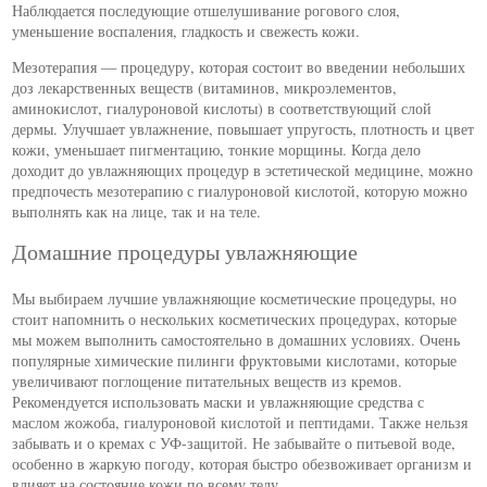
Наблюдается последующие отшелушивание рогового слоя,
уменьшение воспаления, гладкость и свежесть кожи.
Мезотерапия — процедуру, которая состоит во введении небольших
доз лекарственных веществ (витаминов, микроэлементов,
аминокислот, гиалуроновой кислоты) в соответствующий слой
дермы. Улучшает увлажнение, повышает упругость, плотность и цвет
кожи, уменьшает пигментацию, тонкие морщины. Когда дело
доходит до увлажняющих процедур в эстетической медицине, можно
предпочесть мезотерапию с гиалуроновой кислотой, которую можно
выполнять как на лице, так и на теле.
Домашние процедуры увлажняющие
Мы выбираем лучшие увлажняющие косметические процедуры, но
стоит напомнить о нескольких косметических процедурах, которые
мы можем выполнить самостоятельно в домашних условиях. Очень
популярные химические пилинги фруктовыми кислотами, которые
увеличивают поглощение питательных веществ из кремов.
Рекомендуется использовать маски и увлажняющие средства с
маслом жожоба, гиалуроновой кислотой и пептидами. Также нельзя
забывать и о кремах с УФ-защитой. Не забывайте о питьевой воде,
особенно в жаркую погоду, которая быстро обезвоживает организм и
влияет на состояние кожи по всему телу.