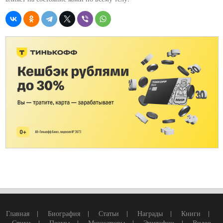
Главная
|
Биография
|
Статьи
|
Награды
|
Книги
|
Стихи
|
Поэмы
|
Миниатюры
|
Эпитафии
|
Видео