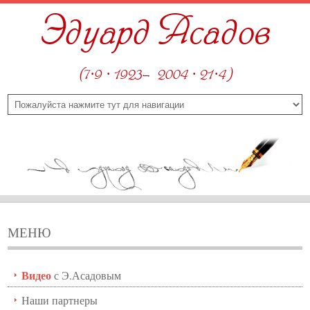
Эдуард Асадов
(7·9 · 1923—2004 · 21·4)
МЕНЮ
Видео
с Э.Асадовым
Наши партнеры