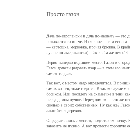
Просто газон
Дача по-европейски и дача по-нашему — это дв
называется-то иначе. И главное — там есть газ
— картошка, морковка, прочая брюква. В край
лучше по-американски). Так в чём же дело? За
Перво-наперво подыщем место. Газон в огород
Газон должен радовать взор — в этом его наиг
самом-то деле.
Так вот, с местом надо определиться. В принци
самих хозяев, тоже годится. В таком случае 
босиком. Или посидеть на скамеечке в тени как
перед домом лучше. Перед домом — это же немн
сколько в своих собственных. Ну как же? Газо
альпийская деревня.
Определившись с местом, подготовим почву. 
завозить не нужно. А вот провести хорошую об