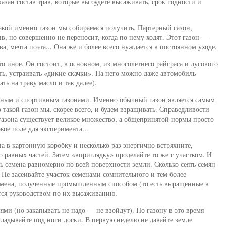
азан состав трав, которые вы будете высаживать, срок годности и
акой именно газон мы собираемся получить. Партерный газон,
в, но совершенно не переносит, когда по нему ходят. Этот газон —
ва, мечта поэта... Она же и более всего нуждается в постоянном уходе.
о иное. Он состоит, в основном, из многолетнего райграса и лугового
ать, устраивать «дикие скачки». На него можно даже автомобиль
ть на траву масло и так далее).
рным и спортивным газонами. Именно обычный газон является самым
акой газон мы, скорее всего, и будем взращивать. Справедливости
 газона существует великое множество, а общепринятой нормы просто
кое поле для эксперимента...
на в картонную коробку и несколько раз энергично встряхните,
о равных частей. Затем «вприглядку» проделайте то же с участком. И
ть семена равномерно по всей поверхности земли. Сколько сеять семян
 Не засеивайте участок семенами сомнительного и тем более
емена, полученные промышленным способом (то есть выращенные в
тся руководством по их высаживанию.
лями (но закапывать не надо — не взойдут). По газону в это время
кладывайте под ноги доски. В первую неделю не давайте земле