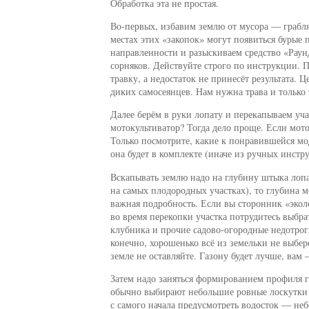
Обработка эта не простая.
Во-первых, избавим землю от мусора — грабля
местах этих «закопок» могут появиться бурые
направленности и разыскиваем средство «Раунд
сорняков. Действуйте строго по инструкции. П
травку, а недостаток не принесёт результата.
диких самосеянцев. Нам нужна трава и только 
Далее берём в руки лопату и перекапываем уч
мотокультиватор? Тогда дело проще. Если мото
Только посмотрите, какие к понравившейся мо
она будет в комплекте (иначе из ручных инстр
Вскапывать землю надо на глубину штыка лопа
на самых плодородных участках), то глубина 
важная подробность. Если вы сторонник «эко
во время перекопки участка потрудитесь выбр
клубника и прочие садово-огородные недотроги
конечно, хорошенько всё из земельки не выбер
земле не оставляйте. Газону будет лучше, вам 
Затем надо заняться формированием профиля газ
обычно выбирают небольшие ровные лоскутки з
с самого начала предусмотреть водосток — не