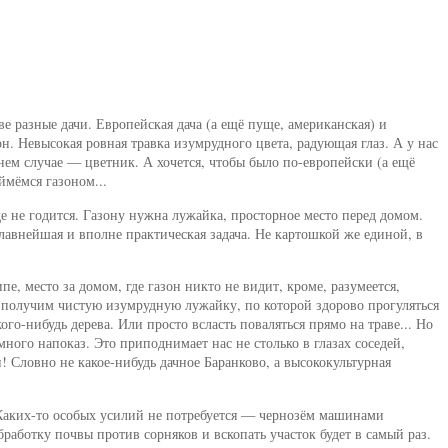
е разные дачи. Европейская дача (а ещё пуще, американская) и
он. Невысокая ровная травка изумрудного цвета, радующая глаз. А у нас
нем случае — цветник. А хочется, чтобы было по-европейски (а ещё
ймёмся газоном...
е не годится. Газону нужна лужайка, просторное место перед домом.
лавнейшая и вполне практическая задача. Не картошкой же единой, в
пе, место за домом, где газон никто не видит, кроме, разумеется,
мы получим чистую изумрудную лужайку, по которой здорово прогуляться
ого-нибудь дерева. Или просто всласть поваляться прямо на траве... Но
ого напоказ. Это приподнимает нас не столько в глазах соседей,
н! Словно не какое-нибудь дачное Баранково, а высококультурная
Каких-то особых усилий не потребуется — чернозём машинами
работку почвы против сорняков и вскопать участок будет в самый раз.