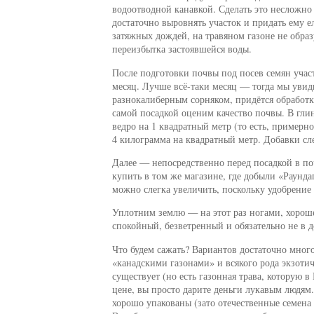
водоотводной канавкой. Сделать это несложно
достаточно выровнять участок и придать ему е
затяжных дождей, на травяном газоне не образ
переизбытка застоявшейся воды.
После подготовки почвы под посев семян участ
месяц. Лучше всё-таки месяц — тогда мы увид
разнокалиберным сорняком, придётся обработку
самой посадкой оценим качество почвы. В гли
ведро на 1 квадратный метр (то есть, примерн
4 килограмма на квадратный метр. Добавки сле
Далее — непосредственно перед посадкой в по
купить в том же магазине, где добыли «Раунда
можно слегка увеличить, поскольку удобрение 
Уплотним землю — на этот раз ногами, хороше
спокойный, безветренный и обязательно не в 
Что будем сажать? Вариантов достаточно много
«канадскими газонами» и всякого рода экзоти
существует (но есть газонная трава, которую 
цене, вы просто дарите деньги лукавым людям
хорошо упакованы (зато отечественные семена 