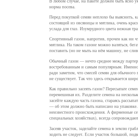
В любом случае, на пакете должен быть ясно ук
норма посева.
Перед покупкой семян неплохо бы выяснить, к
состоящий из овсяницы и мятлика, очень краси
услада для глаз. Изумрудного цвета нежная тра
Спортивный газон, напротив, прочен как ни чт
мятлика. На таком газоне можно валяться, бег
поставить (но не мыть на нём машину, не слива
Обычный газон — нечто среднее между парте
востребованным и самым популярным. Именно т
ради заметим, что смесей семян для обычного
не существует. Так что здесь открывается широ
Как правильно засеять газон? Пересыпьте семе
перемешивая их. Разделите семена на нескольк
засейте каждую часть газона, стараясь рассыпа
— об этом должно быть написано на упаковке.
неизвестного происхождения. А фирменные с
специальных хозяйствах), всегда сопровождаю
Засеяв участок, заделайте семена в землю граб
ходить не следует. Если участок большой, под