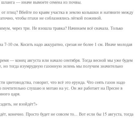
из шланга — иначе вымоете семена из почвы.
) от птиц? Вбейте по краям участка в землю колышки и натяните между
аточно, чтобы птахи не соблазнялись лёгкой поживой.
имум, через три. Не взошла травка? Начинаем всё сначала. Только
 на 7-10 см. Косить надо аккуратно, срезая не более 1 см. Иначе молодая
время — конец августа или начало сентября. Тогда весной мы уже будем
е, но тогда изумрудную газонную зелень мы получим значительно
 цветоводства, говорит, что всё это ерунда. Что сеять газон надо
го почтительно слушаю и мотаю на ус. Он же работает на Пресне в
чного царя.
адить, не взойдёт?»
т, конечно. Просто будет не совсем то... Вот если бы 15 августа, тогда