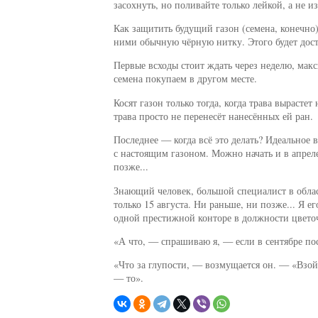
засохнуть, но поливайте только лейкой, а не 
Как защитить будущий газон (семена, конечно
ними обычную чёрную нитку. Этого будет дост
Первые всходы стоит ждать через неделю, макс
семена покупаем в другом месте.
Косят газон только тогда, когда трава вырастет
трава просто не перенесёт нанесённых ей ран.
Последнее — когда всё это делать? Идеальное 
с настоящим газоном. Можно начать и в апрел
позже...
Знающий человек, большой специалист в области
только 15 августа. Ни раньше, ни позже... Я е
одной престижной конторе в должности цвето
«А что, — спрашиваю я, — если в сентябре пос
«Что за глупости, — возмущается он. — «Взойдё
— то».