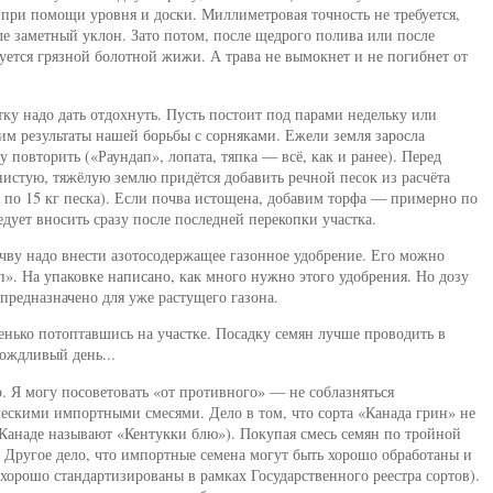
 при помощи уровня и доски. Миллиметровая точность не требуется,
ле заметный уклон. Зато потом, после щедрого полива или после
уется грязной болотной жижи. А трава не вымокнет и не погибнет от
ку надо дать отдохнуть. Пусть постоит под парами недельку или
им результаты нашей борьбы с сорняками. Ежели земля заросла
 повторить («Раундап», лопата, тяпка — всё, как и ранее). Перед
нистую, тяжёлую землю придётся добавить речной песок из расчёта
о по 15 кг песка). Если почва истощена, добавим торфа — примерно по
дует вносить сразу после последней перекопки участка.
чву надо внести азотосодержащее газонное удобрение. Его можно
п». На упаковке написано, как много нужно этого удобрения. Но дозу
предназначено для уже растущего газона.
нько потоптавшись на участке. Посадку семян лучше проводить в
дождливый день...
. Я могу посоветовать «от противного» — не соблазняться
ческими импортными смесями. Дело в том, что сорта «Канада грин» не
в Канаде называют «Кентукки блю»). Покупая смесь семян по тройной
. Другое дело, что импортные семена могут быть хорошо обработаны и
хорошо стандартизированы в рамках Государственного реестра сортов).