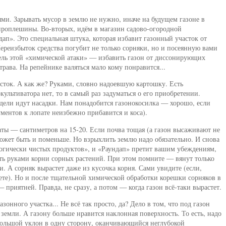
ми. Зарывать мусор в землю не нужно, иначе на будущем газоне в
 проплешины. Во-вторых, идём в магазин садово-огородной
ап». Это специальная штука, которая избавит газонный участок от
ереизбыток средства погубит не только сорняки, но и посеянную вами
 Цель этой «химической атаки» — избавить газон от диссонирующих
трава. На репейнике валяться мало кому понравится...
асток. А как же? Руками, словно надоевшую картошку. Есть
культиватора нет, то в самый раз задуматься о его приобретении.
дели идут насадки. Нам понадобится газонокосилка — хорошо, если
ументов к лопате неизбежно прибавится и коса).
ты — сантиметров на 15-20. Если почва тощая (а газон высаживают не
может быть и поменьше. Но взрыхлить землю надо обязательно. И снова
логически чистых продуктов», и «Раундап» претит вашим убеждениям,
ать руками корни сорных растений. При этом помните — вянут только
. А сорняк вырастет даже из кусочка корня. Сами увидите (если,
ете). Но и после тщательной химической обработки корешки сорняков в
— приятней. Правда, не сразу, а потом — когда газон всё-таки вырастет.
онного участка... Не всё так просто, да? Дело в том, что под газон
емли. А газону больше нравится наклонная поверхность. То есть, надо
большой уклон в одну сторону, оканчивающийся неглубокой