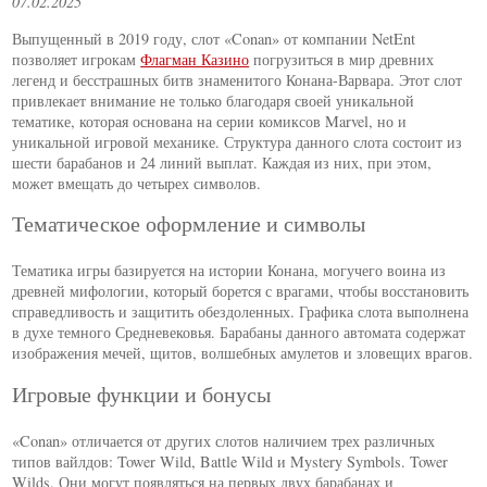
07.02.2025
Выпущенный в 2019 году, слот «Conan» от компании NetEnt
позволяет игрокам
Флагман Казино
погрузиться в мир древних
легенд и бесстрашных битв знаменитого Конана-Варвара. Этот слот
привлекает внимание не только благодаря своей уникальной
тематике, которая основана на серии комиксов Marvel, но и
уникальной игровой механике. Структура данного слота состоит из
шести барабанов и 24 линий выплат. Каждая из них, при этом,
может вмещать до четырех символов.
Тематическое оформление и символы
Тематика игры базируется на истории Конана, могучего воина из
древней мифологии, который борется с врагами, чтобы восстановить
справедливость и защитить обездоленных. Графика слота выполнена
в духе темного Средневековья. Барабаны данного автомата содержат
изображения мечей, щитов, волшебных амулетов и зловещих врагов.
Игровые функции и бонусы
«Conan» отличается от других слотов наличием трех различных
типов вайлдов: Tower Wild, Battle Wild и Mystery Symbols. Tower
Wilds. Они могут появляться на первых двух барабанах и