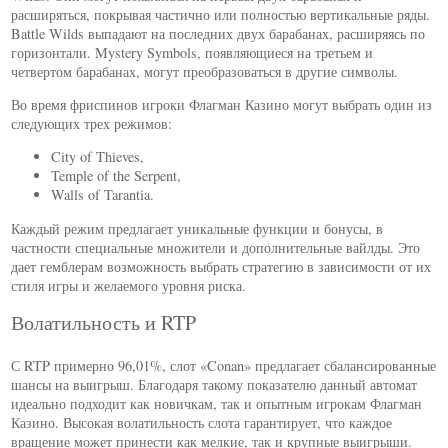
расширяться, покрывая частично или полностью вертикальные ряды.
Battle Wilds выпадают на последних двух барабанах, расширяясь по
горизонтали. Mystery Symbols, появляющиеся на третьем и
четвертом барабанах, могут преобразоваться в другие символы.
Во время фриспинов игроки Флагман Казино могут выбрать один из
следующих трех режимов:
City of Thieves,
Temple of the Serpent,
Walls of Tarantia.
Каждый режим предлагает уникальные функции и бонусы, в
частности специальные множители и дополнительные вайлды. Это
дает гемблерам возможность выбрать стратегию в зависимости от их
стиля игры и желаемого уровня риска.
Волатильность и RTP
С RTP примерно 96,01%, слот «Conan» предлагает сбалансированные
шансы на выигрыш. Благодаря такому показателю данный автомат
идеально подходит как новичкам, так и опытным игрокам Флагман
Казино. Высокая волатильность слота гарантирует, что каждое
вращение может принести как мелкие, так и крупные выигрыши.