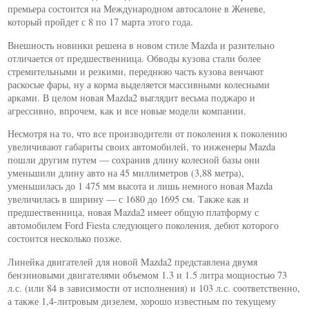
премьера состоится на Международном автосалоне в Женеве,
который пройдет с 8 по 17 марта этого года.
Внешность новинки решена в новом стиле Mazda и разительно
отличается от предшественница. Обводы кузова стали более
стремительными и резкими, переднюю часть кузова венчают
раскосые фары, ну а корма выделяется массивными колесными
арками. В целом новая Mazda2 выглядит весьма поджаро и
агрессивно, впрочем, как и все новые модели компании.
Несмотря на то, что все производители от поколения к поколению
увеличивают габариты своих автомобилей, то инженеры Mazda
пошли другим путем — сохранив длину колесной базы они
уменьшили длину авто на 45 миллиметров (3,88 метра),
уменьшилась до 1 475 мм высота и лишь немного новая Mazda
увеличилась в ширину — с 1680 до 1695 см. Также как и
предшественница, новая Mazda2 имеет общую платформу с
автомобилем Ford Fiesta следующего поколения, дебют которого
состоится несколько позже.
Линейка двигателей для новой Mazda2 представлена двумя
бензиновыми двигателями объемом 1.3 и 1.5 литра мощностью 73
л.с. (или 84 в зависимости от исполнения) и 103 л.с. соответственно,
а также 1,4-литровым дизелем, хорошо известным по текущему