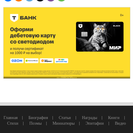
Главная
|
Биография
|
Статьи
|
Награды
|
Книги
|
Стихи
|
Поэмы
|
Миниатюры
|
Эпитафии
|
Видео