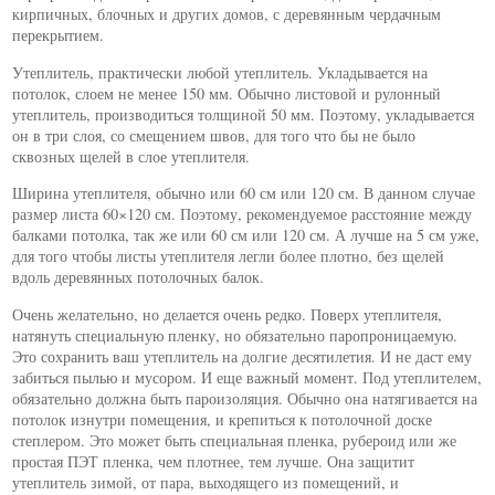
кирпичных, блочных и других домов, с деревянным чердачным
перекрытием.
Утеплитель, практически любой утеплитель. Укладывается на
потолок, слоем не менее 150 мм. Обычно листовой и рулонный
утеплитель, производиться толщиной 50 мм. Поэтому, укладывается
он в три слоя, со смещением швов, для того что бы не было
сквозных щелей в слое утеплителя.
Ширина утеплителя, обычно или 60 см или 120 см. В данном случае
размер листа 60×120 см. Поэтому, рекомендуемое расстояние между
балками потолка, так же или 60 см или 120 см. А лучше на 5 см уже,
для того чтобы листы утеплителя легли более плотно, без щелей
вдоль деревянных потолочных балок.
Очень желательно, но делается очень редко. Поверх утеплителя,
натянуть специальную пленку, но обязательно паропроницаемую.
Это сохранить ваш утеплитель на долгие десятилетия. И не даст ему
забиться пылью и мусором. И еще важный момент. Под утеплителем,
обязательно должна быть пароизоляция. Обычно она натягивается на
потолок изнутри помещения, и крепиться к потолочной доске
степлером. Это может быть специальная пленка, рубероид или же
простая ПЭТ пленка, чем плотнее, тем лучше. Она защитит
утеплитель зимой, от пара, выходящего из помещений, и