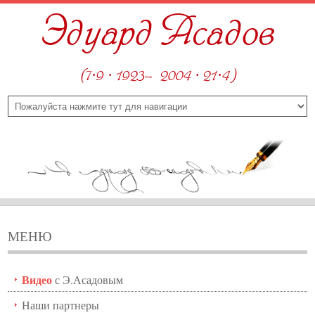
Эдуард Асадов
(7·9 · 1923—2004 · 21·4)
МЕНЮ
Видео
с Э.Асадовым
Наши партнеры