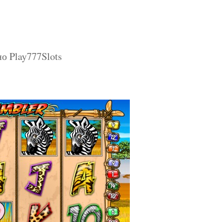
о Play777Slots