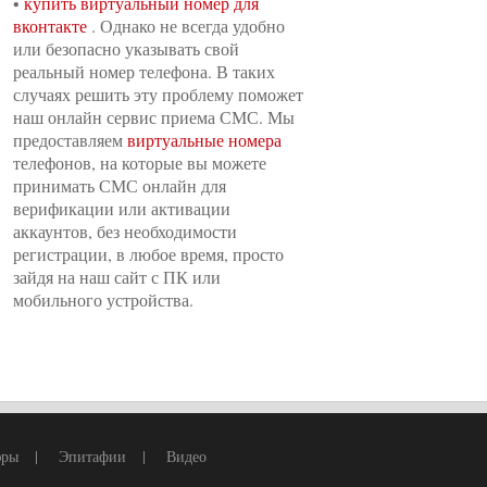
•
купить виртуальный номер для
вконтакте
. Однако не всегда удобно
или безопасно указывать свой
реальный номер телефона. В таких
случаях решить эту проблему поможет
наш онлайн сервис приема СМС. Мы
предоставляем
виртуальные номера
телефонов, на которые вы можете
принимать СМС онлайн для
верификации или активации
аккаунтов, без необходимости
регистрации, в любое время, просто
зайдя на наш сайт с ПК или
мобильного устройства.
юры
|
Эпитафии
|
Видео