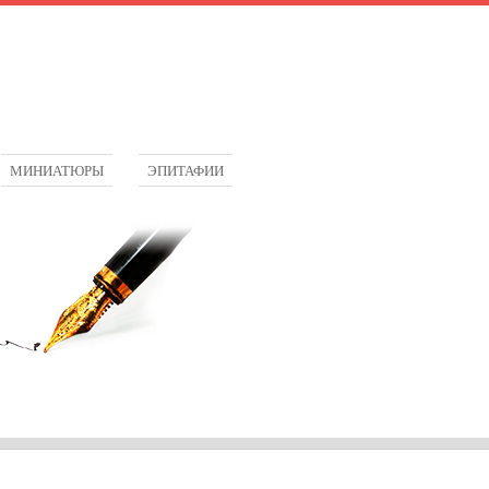
МИНИАТЮРЫ
ЭПИТАФИИ