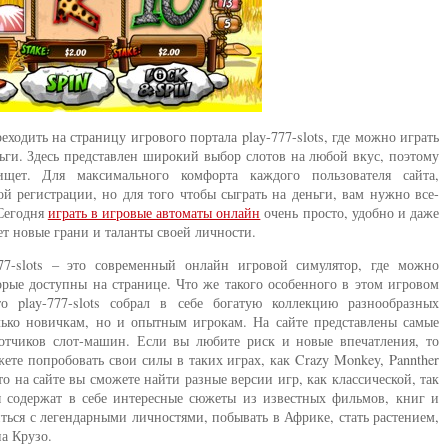
ходить на страницу игрового портала play-777-slots, где можно играть
ньги. Здесь представлен широкий выбор слотов на любой вкус, поэтому
ет. Для максимального комфорта каждого пользователя сайта,
ой регистрации, но для того чтобы сыграть на деньги, вам нужно все-
 Сегодня
играть в игровые автоматы онлайн
очень просто, удобно и даже
ет новые грани и таланты своей личности.
777-slots – это современный онлайн игровой симулятор, где можно
орые доступны на странице. Что же такого особенного в этом игровом
то play-777-slots собрал в себе богатую коллекцию разнообразных
олько новичкам, но и опытным игрокам. На сайте представлены самые
отчиков слот-машин. Если вы любите риск и новые впечатления, то
ожете попробовать свои силы в таких играх, как Crazy Monkey, Pannther
о на сайте вы сможете найти разные версии игр, как классической, так
 содержат в себе интересные сюжеты из известных фильмов, книг и
ься с легендарными личностями, побывать в Африке, стать растением,
а Крузо.