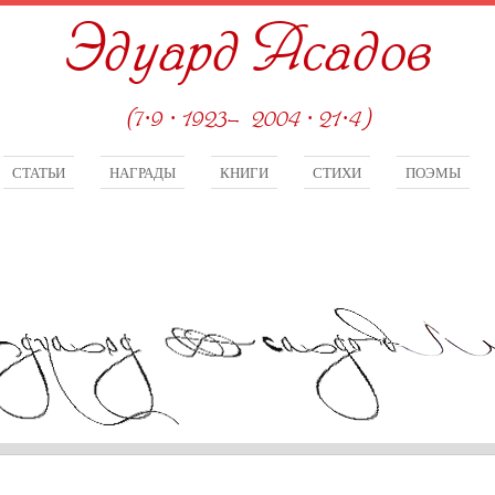
Эдуард Асадов
(7·9 · 1923—2004 · 21·4)
СТАТЬИ
НАГРАДЫ
КНИГИ
СТИХИ
ПОЭМЫ