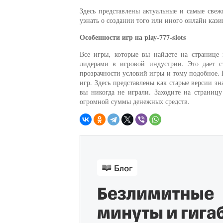
Здесь представлены актуальные и самые све
узнать о создании того или иного онлайн кази
Особенности игр на play-777-slots
Все игры, которые вы найдете на странице
лидерами в игровой индустрии. Это дает с
прозрачности условий игры и тому подобное. В
игр. Здесь представлены как старые версии з
вы никогда не играли. Заходите на страницу 
огромной суммы денежных средств.