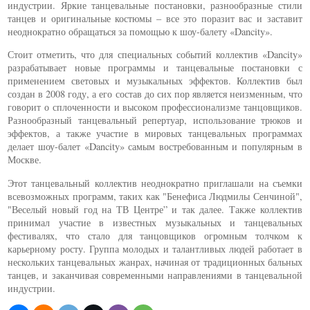
индустрии. Яркие танцевальные постановки, разнообразные стили
танцев и оригинальные костюмы – все это поразит вас и заставит
неоднократно обращаться за помощью к шоу-балету «Dancity».
Стоит отметить, что для специальных событий коллектив «Dancity»
разрабатывает новые программы и танцевальные постановки с
применением световых и музыкальных эффектов. Коллектив был
создан в 2008 году, а его состав до сих пор является неизменным, что
говорит о сплоченности и высоком профессионализме танцовщиков.
Разнообразный танцевальный репертуар, использование трюков и
эффектов, а также участие в мировых танцевальных программах
делает шоу-балет «Dancity» самым востребованным и популярным в
Москве.
Этот танцевальный коллектив неоднократно приглашали на съемки
всевозможных программ, таких как "Бенефиса Людмилы Сенчиной",
"Веселый новый год на ТВ Центре” и так далее. Также коллектив
принимал участие в известных музыкальных и танцевальных
фестивалях, что стало для танцовщиков огромным толчком к
карьерному росту. Группа молодых и талантливых людей работает в
нескольких танцевальных жанрах, начиная от традиционных бальных
танцев, и заканчивая современными направлениями в танцевальной
индустрии.