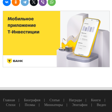
Главная
|
Биография
|
Статьи
|
Награды
|
Книги
|
Стихи
|
Поэмы
|
Миниатюры
|
Эпитафии
|
Видео