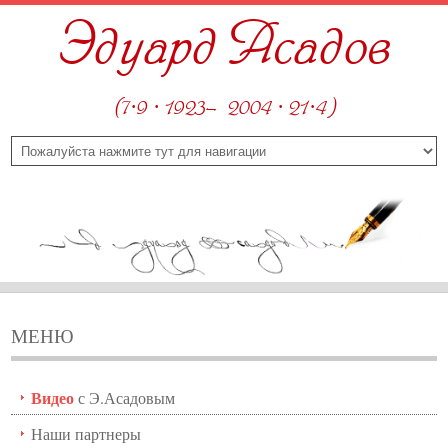
Эдуард Асадов
(7·9 · 1923—2004 · 21·4)
МЕНЮ
Видео
с Э.Асадовым
Наши партнеры