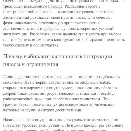
Обустройство въезда на дачный участок нередко становится задачей,
требующей взвешенного подхода. Распашные ворота с
интегрированной калиткой — классическое решение, которое
десятилетиями доказывает свою практичность. Они сочетают
функциональность, эстетическую привлекательность и
долговечность, если подобраны с учётом конкретных условий
эксплуатации. Разберёмся, какие нюансы стоит учесть при выборе,
на что обратить внимание в конструкции и как гармонично вписать
такую систему в облик участка.
Почему выбирают распашные конструкции:
плюсы и ограничения
Главное достоинство распашных ворот — простота и надёжность
механизма. Две створки, закреплённые на опорных столбах,
открываются наружу или внутрь участка по принципу обычных
дверей. Такая схема не требует сложной автоматики и остаётся
работоспособной даже при перебоях с электричеством. При
грамотной установке конструкция выдерживает значительные
ветровые нагрузки и служит десятилетиями.
Наличие калитки внутри полотна или рядом с ним существенно
повышает удобство эксплуатации. Не нужно каждый раз открывать
массивные створки, чтобы пройти на участок: достаточно