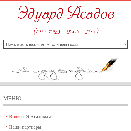
Эдуард Асадов
(7·9 · 1923—2004 · 21·4)
МЕНЮ
Видео
с Э.Асадовым
Наши партнеры