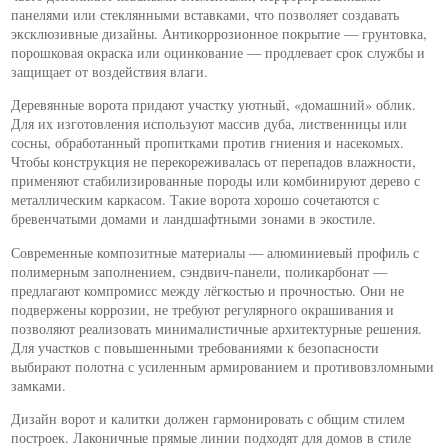
панелями или стеклянными вставками, что позволяет создавать
эксклюзивные дизайны. Антикоррозионное покрытие — грунтовка,
порошковая окраска или оцинкование — продлевает срок службы и
защищает от воздействия влаги.
Деревянные ворота придают участку уютный, «домашний» облик.
Для их изготовления используют массив дуба, лиственницы или
сосны, обработанный пропитками против гниения и насекомых.
Чтобы конструкция не перекореживалась от перепадов влажности,
применяют стабилизированные породы или комбинируют дерево с
металлическим каркасом. Такие ворота хорошо сочетаются с
бревенчатыми домами и ландшафтными зонами в экостиле.
Современные композитные материалы — алюминиевый профиль с
полимерным заполнением, сэндвич-панели, поликарбонат —
предлагают компромисс между лёгкостью и прочностью. Они не
подвержены коррозии, не требуют регулярного окрашивания и
позволяют реализовать минималистичные архитектурные решения.
Для участков с повышенными требованиями к безопасности
выбирают полотна с усиленным армированием и противовзломными
замками.
Дизайн ворот и калитки должен гармонировать с общим стилем
построек. Лаконичные прямые линии подходят для домов в стиле