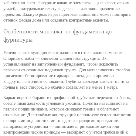
хай-тек или лофт, фигурные кованые элементы — для классических
усадеб, а натуральные текстуры дерева — для эконаправленных
проектов. Важную роль играет цветовая гамма: она может повторять
оттенок фасада дома или создавать контрастные акценты.
Особенности монтажа: от фундамента до
фурнитуры
Успешная эксплуатация ворот начинается с правильного монтажа.
Опорные столбы — ключевой элемент конструкции. Их
устанавливают на заглублённый фундамент, чтобы исключить
перекосы от сезонных подвижек грунта. Для металлических столбов
применяют бетонирование с армированием, для кирпичных —
кладку на ленточном основании. Глубина закладки зависит от типа
почвы и веса створок, но обычно составляет не менее 1 метра.
Каркас ворот собирают из профильной трубы или деревянных балок,
обеспечивая жёсткость угловыми укосами. Полотна навешивают на
петли с подшипниками, которые снижают трение и облегчают
открывание. Для тяжёлых конструкций используют усиленные петли
с опорными подшипниками, предотвращающими проседание.
Запирающие устройства — шпингалеты, ригельные замки или
электромеханические приводы — выбирают с учётом требований к