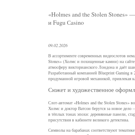
«Holmes and the Stolen Stones» 
и Fugu Сasino
09.02.2026
В ассортименте современных видеослотов нема
Stones» (Холмс и похищенные камни) на сайт
атмосферу викторианского Лондона и даёт шан
Разработанный компанией Blueprint Gaming в 2
продуманной игровой механикой, привлекая ка
Сюжет и художественное оформ
Слот-автомат «Holmes and the Stolen Stones» в
Холмс и доктор Ватсон берутся за новое дел
в тёплых тонах эпохи: деревянные панели, ст
присутствия в кабинете великого детектива.
Символы на барабанах соответствуют тематике: