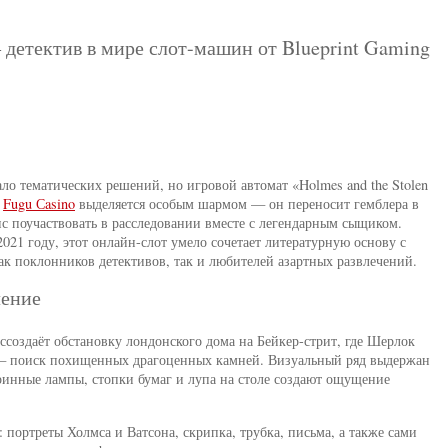
— детектив в мире слот-машин от Blueprint Gaming
ло тематических решений, но игровой автомат «Holmes and the Stolen
е
Fugu Сasino
выделяется особым шармом — он переносит гемблера в
с поучаствовать в расследовании вместе с легендарным сыщиком.
021 году, этот онлайн-слот умело сочетает литературную основу с
к поклонников детективов, так и любителей азартных развлечений.
ление
оссоздаёт обстановку лондонского дома на Бейкер-стрит, где Шерлок
о — поиск похищенных драгоценных камней. Визуальный ряд выдержан
аринные лампы, стопки бумаг и лупа на столе создают ощущение
 портреты Холмса и Ватсона, скрипка, трубка, письма, а также сами