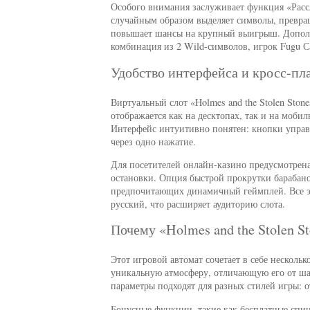
Особого внимания заслуживает функция «Рассл
случайным образом выделяет символы, превращ
повышает шансы на крупный выигрыш. Дополни
комбинация из 2 Wild-символов, игрок Fugu С
Удобство интерфейса и кросс-п
Виртуальный слот «Holmes and the Stolen Ston
отображается как на десктопах, так и на моби
Интерфейс интуитивно понятен: кнопки управ
через одно нажатие.
Для посетителей онлайн-казино предусмотрена
остановки. Опция быстрой прокрутки барабанов
предпочитающих динамичный геймплей. Все эл
русский, что расширяет аудиторию слота.
Почему «Holmes and the Stolen S
Этот игровой автомат сочетает в себе несколь
уникальную атмосферу, отличающую его от ша
параметры подходят для разных стилей игры: 
Бонусные функции, такие как бесплатные спи