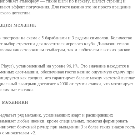
дополняет атмосферу — тихие шаги по паркету, шелест страниц и
вают эффект погружения. Для гостя казино это не просто вращение
ского детектива.
зация механик
s» построен на схеме с 5 барабанами и 3 рядами символов. Количество
 выбор стратегии для посетителя игрового клуба. Диапазон ставок
позволяя как осторожным гемблерам, так и любителям высоких рисков
 Player), установленный на уровне 96,1%. Это значение находится в
еменных слот-машин, обеспечивая гостю казино ощутимую отдачу при
ицируется как средняя, что гарантирует баланс между частотой выплат
иальный выигрыш достигает ×2000 от суммы ставки, что мотивирует
азличные тактики.
е механики
предлагает ряд механик, усиливающих азарт и расширяющих
 заменяет любые иконки, кроме специальных, помогая формировать
вируют бонусный раунд: при выпадении 3 и более таких знаков гость
в с множителем ×2.