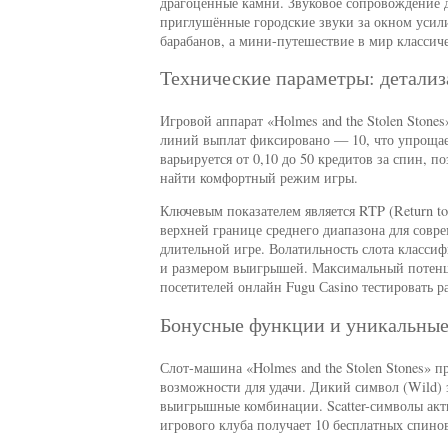
драгоценные камни. Звуковое сопровождение 
приглушённые городские звуки за окном усили
барабанов, а мини-путешествие в мир классиче
Технические параметры: детали
Игровой аппарат «Holmes and the Stolen Stone
линий выплат фиксировано — 10, что упрощает
варьируется от 0,10 до 50 кредитов за спин, 
найти комфортный режим игры.
Ключевым показателем является RTP (Return to
верхней границе среднего диапазона для совр
длительной игре. Волатильность слота классиф
и размером выигрышей. Максимальный потенц
посетителей онлайн Fugu Сasino тестировать р
Бонусные функции и уникальны
Слот-машина «Holmes and the Stolen Stones» 
возможности для удачи. Дикий символ (Wild)
выигрышные комбинации. Scatter-символы акти
игрового клуба получает 10 бесплатных спино