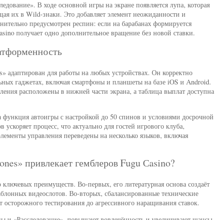
едование». В ходе основной игры на экране появляется лупа, которая
ая их в Wild-знаки. Это добавляет элемент неожиданности и
тельно предусмотрен респин: если на барабанах формируется
asino получает одно дополнительное вращение без новой ставки.
латформенность
es» адаптирован для работы на любых устройствах. Он корректно
льных гаджетах, включая смартфоны и планшеты на базе iOS и Android.
ления расположены в нижней части экрана, а таблица выплат доступна
 функция автоигры с настройкой до 50 спинов и условиями досрочной
 ускоряет процесс, что актуально для гостей игрового клуба,
ементы управления переведены на несколько языков, включая
tones» привлекает гемблеров Fugu Сasino?
ко ключевых преимуществ. Во-первых, его литературная основа создаёт
блонных видеослотов. Во-вторых, сбалансированные технические
от осторожного тестирования до агрессивного наращивания ставок.
ны и «Расследование», повышают вовлечённость и увеличивают шансы