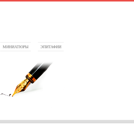
МИНИАТЮРЫ
ЭПИТАФИИ