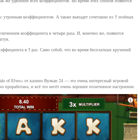
так же удвоение всех коэффициентов. Во время этих спинов появится
 с утроеным коэффициентом. А также выпадет сочетание из 5 зелёных
еличением коэффициента в четыре раза. И, конечно же, появится
штук.
оэффициента в 5 раз. Само собой, что во время бесплатных кручений
.
Tale of Elves» от казино Вулкан 24 — это очень интересный игровой
о проработана, и всё это несёт очень хорошее позитивное настроение.