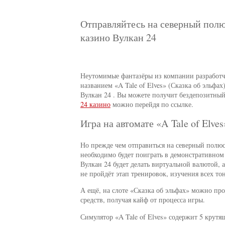
Отправляйтесь на северный полюс
казино Вулкан 24
Неутомимые фантазёры из компании разработчи
названием «A Tale of Elves» (Сказка об эльф
Вулкан 24 . Вы можете получит бездепозитный 
24 казино
можно перейдя по ссылке.
Игра на автомате «A Tale of Elves
Но прежде чем отправиться на северный полю
необходимо будет поиграть в демонстративном 
Вулкан 24 будет делать виртуальной валютой, а
не пройдёт этап тренировок, изучения всех то
А ещё, на слоте «Сказка об эльфах» можно про
средств, получая кайф от процесса игры.
Симулятор «A Tale of Elves» содержит 5 крутя