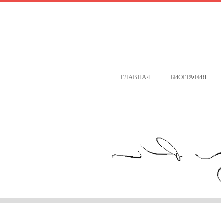
ГЛАВНАЯ
БИОГРАФИЯ