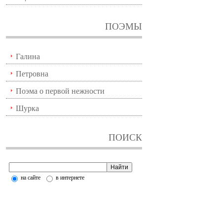
ПОЭМЫ
Галина
Петровна
Поэма о первой нежности
Шурка
ПОИСК
на сайте
в интернете