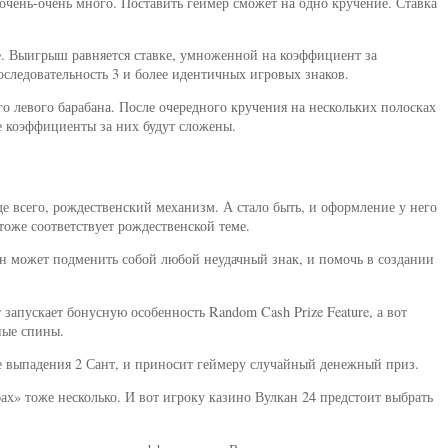
чень-очень много. Поставить геймер сможет на одно кручение. Ставка
. Выигрыш равняется ставке, умноженной на коэффициент за
следовательность 3 и более идентичных игровых знаков.
го левого барабана. После очередного кручения на нескольких полосках
се коэффициенты за них будут сложены.
е всего, рождественский механизм. А стало быть, и оформление у него
оже соответствует рождественской теме.
н может подменить собой любой неудачный знак, и помочь в создании
 запускает бонусную особенность Random Cash Prize Feature, а вот
ные спины.
ле выпадения 2 Сант, и приносит геймеру случайный денежный приз.
ах» тоже несколько. И вот игроку казино Вулкан 24 предстоит выбрать