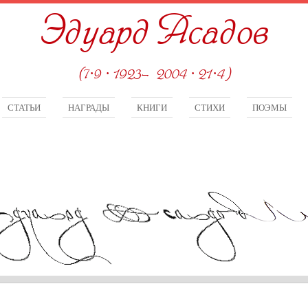
Эдуард Асадов
(7·9 · 1923—2004 · 21·4)
СТАТЬИ
НАГРАДЫ
КНИГИ
СТИХИ
ПОЭМЫ