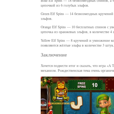
Blue Elf Spins — 18 безвозмездных спинов, а 
цепочкой из 6 голубых эльфов.
Green Elf Spins — 14 безвозмездных кручений
эльфов.
Orange Elf Spins — 10 бесплатных спинов с ув
цепочка из оранжевых эльфов, в количестве 4 
Yellow Elf Spins — 8 кручений и умножение к
появляются жёлтые эльфы в количестве 3 штук
Заключение
Хочется подвести итог и сказать, что игра «A 
механизм. Рождественская тема очень органичн