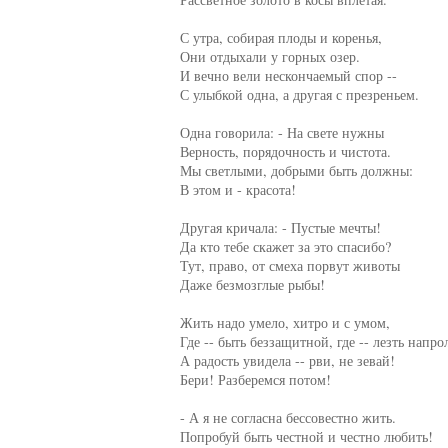
     С утра, собирая плоды и коренья,

     Они отдыхали у горных озер.

     И вечно вели нескончаемый спор --

     С улыбкой одна, а другая с презреньем.

     Одна говорила: - На свете нужны

     Верность, порядочность и чистота.

     Мы светлыми, добрыми быть должны:

     В этом и - красота!

     Другая кричала: - Пустые мечты!

     Да кто тебе скажет за это спасибо?

     Тут, право, от смеха порвут животы

     Даже безмозглые рыбы!

     Жить надо умело, хитро и с умом,

     Где -- быть беззащитной, где -- лезть напрол
     А радость увидела -- рви, не зевай!

     Бери! Разберемся потом!

     - А я не согласна бессовестно жить.

     Попробуй быть честной и честно любить!
