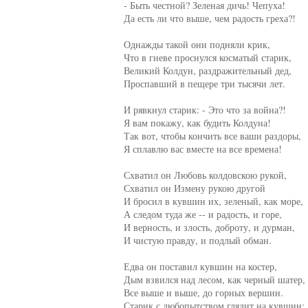
     - Быть честной? Зеленая дичь! Чепуха!

     Да есть ли что выше, чем радость греха?!

     Однажды такой они подняли крик,

     Что в гневе проснулся косматый старик,

     Великий Колдун, раздражительный дед,

     Проспавший в пещере три тысячи лет.

     И рявкнул старик: - Это что за война?!

     Я вам покажу, как будить Колдуна!

     Так вот, чтобы кончить все ваши раздоры,

     Я сплавлю вас вместе на все времена!

     Схватил он Любовь колдовскою рукой,

     Схватил он Измену рукою другой

     И бросил в кувшин их, зеленый, как море,

     А следом туда же -- и радость, и горе,

     И верность, и злость, доброту, и дурман,

     И чистую правду, и подлый обман.

     Едва он поставил кувшин на костер,

     Дым взвился над лесом, как черный шатер, -
     Все выше и выше, до горных вершин.

     Старик с любопытством глядит на кувшин:
