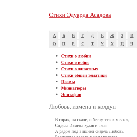
Стихи Эдуарда Асадова
А
Б
В
Г
Д
Е
Ж
З
И
О
П
Р
С
Т
У
Х
Ц
Ч
Стихи о любви
Стихи о войне
Стихи о животных
Стихи общей тематики
Поэмы
Миниатюры
Эпитафии
Любовь, измена и колдун
     В горах, на скале, о беспутствах мечтая,

     Сидела Измена худая и злая.

     А рядом под вишней сидела Любовь,

     Рассветное золото в косы вплетая.
