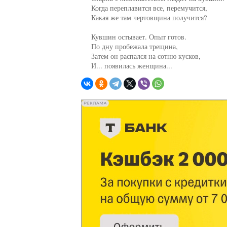
     Когда переплавится все, перемучится,

     Какая же там чертовщина получится?

     Кувшин остывает. Опыт готов.

     По дну пробежала трещина,

     Затем он распался на сотню кусков,

     И... появилась женщина...