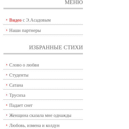
МЕНЮ
Видео
с Э.Асадовым
Наши партнеры
ИЗБРАННЫЕ СТИХИ
Слово о любви
Студенты
Сатана
Трусиха
Падает снег
Женщина сказала мне однажды
Любовь, измена и колдун