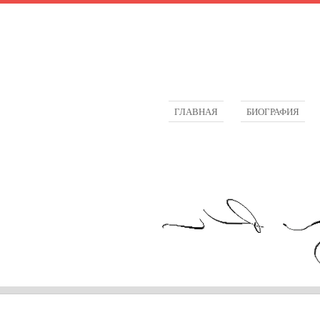
ГЛАВНАЯ
БИОГРАФИЯ