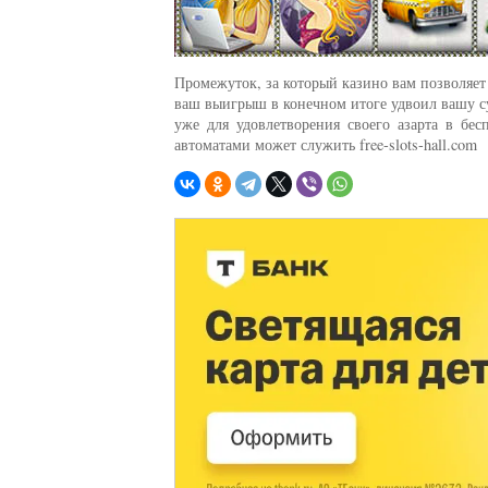
Промежуток, за который казино вам позволяет 
ваш выигрыш в конечном итоге удвоил вашу су
уже для удовлетворения своего азарта в бе
автоматами может служить free-slots-hall.com