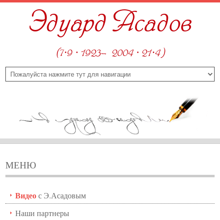
Эдуард Асадов
(7·9 · 1923—2004 · 21·4)
МЕНЮ
Видео
с Э.Асадовым
Наши партнеры