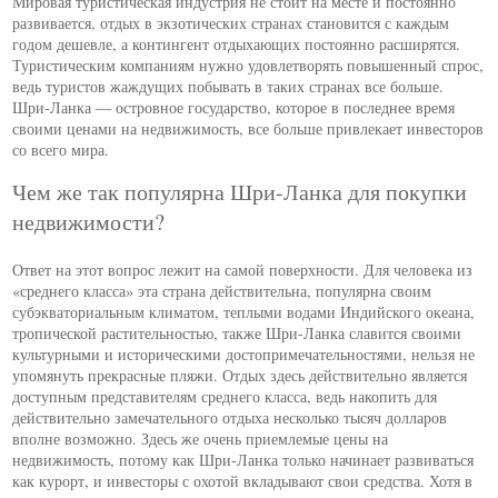
Мировая туристическая индустрия не стоит на месте и постоянно
развивается, отдых в экзотических странах становится с каждым
годом дешевле, а контингент отдыхающих постоянно расширятся.
Туристическим компаниям нужно удовлетворять повышенный спрос,
ведь туристов жаждущих побывать в таких странах все больше.
Шри-Ланка — островное государство, которое в последнее время
своими ценами на недвижимость, все больше привлекает инвесторов
со всего мира.
Чем же так популярна Шри-Ланка для покупки
недвижимости?
Ответ на этот вопрос лежит на самой поверхности. Для человека из
«среднего класса» эта страна действительна, популярна своим
субэкваториальным климатом, теплыми водами Индийского океана,
тропической растительностью, также Шри-Ланка славится своими
культурными и историческими достопримечательностями, нельзя не
упомянуть прекрасные пляжи. Отдых здесь действительно является
доступным представителям среднего класса, ведь накопить для
действительно замечательного отдыха несколько тысяч долларов
вполне возможно. Здесь же очень приемлемые цены на
недвижимость, потому как Шри-Ланка только начинает развиваться
как курорт, и инвесторы с охотой вкладывают свои средства. Хотя в