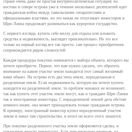
стране очень даже не простая внутриполитическая ситуация: на
востоке и севере острова уже в течение нескольких десятилетий идет
гражданская война между тамильскими сепаратистами и
официальными властями, но это никак не отпугивает инвесторов и
Шри-Ланка продолжает развиваться как курортное государство.
С первого взгляда, купить себе виллу для отдыха или вложить
средства в недвижимость, выглядит привлекательно. Но это все
только на первый взгляд все так просто, сам процесс приобретения
сопровождается рядом сложностей.
Каждая процедура покупки начинается с выбора объекта, которого вы
хотите приобрести. Первое, что вам нужно сделать, это обратить
внимание на каком участке земли находится этот самый желаемый
вами объект. На острове есть два типа земли, неразделанная и
разделенная земля. Если недвижимость, которую вы хотите купить
находится на разделенной земле, то проблем никаких не возникнет,
так как купить этот участок земли могут, как и граждане Шри-Ланки
так и иностранные инвесторы. С неразделенной землей дела обстоят
немного иначе, она может принадлежать только гражданам острова.
К примеру, иностранный инвестор купил неразделенный участок
земли и начал там строительство, в итоге он всего этого лишится.
При покупке разделенного участка земли оформляется сделка, и
покупатель вносит предоплату. Есть еще несколько нюансов, на