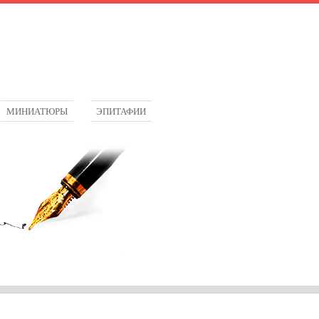
МИНИАТЮРЫ
ЭПИТАФИИ