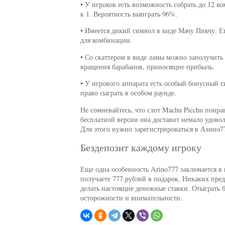
• У игроков есть возможность собрать до 12 к
к 1. Вероятность выиграть 96%.
• Имеется дикий символ в виде Мачу Пикчу. Е
для комбинации.
• Со скаттером в виде ламы можно заполучит
вращения барабанов, приносящие прибыль.
• У игрового аппарата есть особый бонусный с
право сыграть в особом раунде.
Не сомневайтесь, что слот Machu Picchu понра
бесплатной версии она доставит немало удово
Для этого нужно зарегистрироваться в Азино77
Бездепозит каждому игроку
Еще одна особенность Azino777 заключается в
получаете 777 рублей в подарок. Никаких пред
делать настоящие денежные ставки. Отыграть 
осторожности и внимательности.