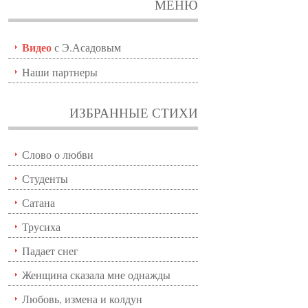
МЕНЮ
Видео
с Э.Асадовым
Наши партнеры
ИЗБРАННЫЕ СТИХИ
Слово о любви
Студенты
Сатана
Трусиха
Падает снег
Женщина сказала мне однажды
Любовь, измена и колдун