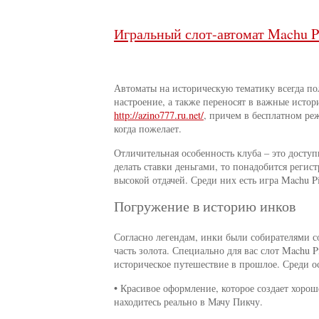
Игральный слот-автомат Machu Pi
Автоматы на историческую тематику всегда п
настроение, а также переносят в важные исто
http://azino777.ru.net/
, причем в бесплатном р
когда пожелает.
Отличительная особенность клуба – это доступ
делать ставки деньгами, то понадобится регис
высокой отдачей. Среди них есть игра Machu Pi
Погружение в историю инков
Согласно легендам, инки были собирателями 
часть золота. Специально для вас слот Machu 
историческое путешествие в прошлое. Среди ос
• Красивое оформление, которое создает хорош
находитесь реально в Мачу Пикчу.