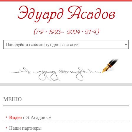
Эдуард Асадов
(7·9 · 1923—2004 · 21·4)
МЕНЮ
Видео
с Э.Асадовым
Наши партнеры