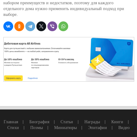
набором преимуществ и недостатков, поэтому для каждого
отдельного дома нужно применить индивидуальный подход при
выборе.
Главная
|
Биография
|
Статьи
|
Награды
|
Книги
|
Стихи
|
Поэмы
|
Миниатюры
|
Эпитафии
|
Видео