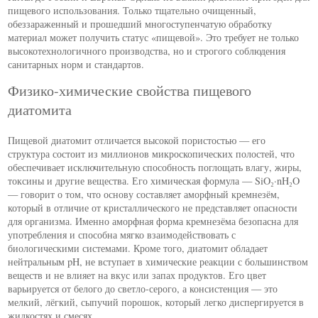
пищевого использования. Только тщательно очищенный,
обеззараженный и прошедший многоступенчатую обработку
материал может получить статус «пищевой». Это требует не только
высокотехнологичного производства, но и строгого соблюдения
санитарных норм и стандартов.
Физико-химические свойства пищевого
диатомита
Пищевой диатомит отличается высокой пористостью — его
структура состоит из миллионов микроскопических полостей, что
обеспечивает исключительную способность поглощать влагу, жиры,
токсины и другие вещества. Его химическая формула — SiO₂·nH₂O
— говорит о том, что основу составляет аморфный кремнезём,
который в отличие от кристаллического не представляет опасности
для организма. Именно аморфная форма кремнезёма безопасна для
употребления и способна мягко взаимодействовать с
биологическими системами. Кроме того, диатомит обладает
нейтральным pH, не вступает в химические реакции с большинством
веществ и не влияет на вкус или запах продуктов. Его цвет
варьируется от белого до светло-серого, а консистенция — это
мелкий, лёгкий, сыпучий порошок, который легко диспергируется в
жидкостях и смесях.