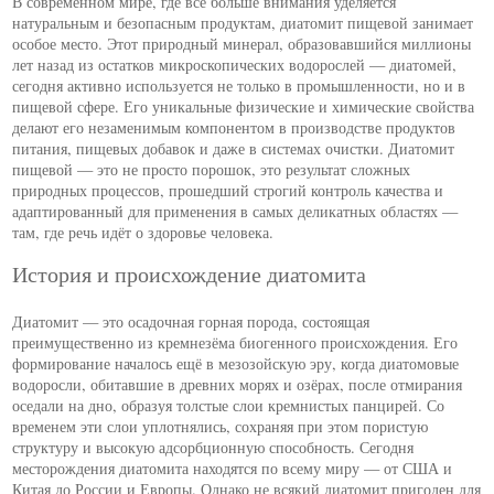
В современном мире, где всё больше внимания уделяется
натуральным и безопасным продуктам, диатомит пищевой занимает
особое место. Этот природный минерал, образовавшийся миллионы
лет назад из остатков микроскопических водорослей — диатомей,
сегодня активно используется не только в промышленности, но и в
пищевой сфере. Его уникальные физические и химические свойства
делают его незаменимым компонентом в производстве продуктов
питания, пищевых добавок и даже в системах очистки. Диатомит
пищевой — это не просто порошок, это результат сложных
природных процессов, прошедший строгий контроль качества и
адаптированный для применения в самых деликатных областях —
там, где речь идёт о здоровье человека.
История и происхождение диатомита
Диатомит — это осадочная горная порода, состоящая
преимущественно из кремнезёма биогенного происхождения. Его
формирование началось ещё в мезозойскую эру, когда диатомовые
водоросли, обитавшие в древних морях и озёрах, после отмирания
оседали на дно, образуя толстые слои кремнистых панцирей. Со
временем эти слои уплотнялись, сохраняя при этом пористую
структуру и высокую адсорбционную способность. Сегодня
месторождения диатомита находятся по всему миру — от США и
Китая до России и Европы. Однако не всякий диатомит пригоден для