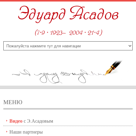
Эдуард Асадов
(7·9 · 1923—2004 · 21·4)
МЕНЮ
Видео
с Э.Асадовым
Наши партнеры