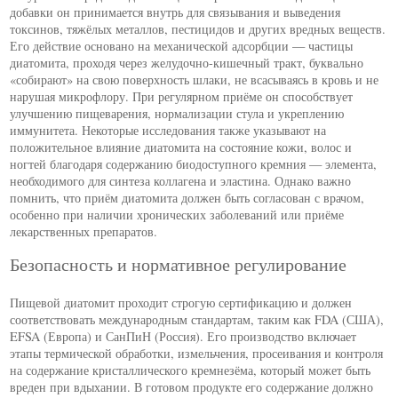
добавки он принимается внутрь для связывания и выведения
токсинов, тяжёлых металлов, пестицидов и других вредных веществ.
Его действие основано на механической адсорбции — частицы
диатомита, проходя через желудочно-кишечный тракт, буквально
«собирают» на свою поверхность шлаки, не всасываясь в кровь и не
нарушая микрофлору. При регулярном приёме он способствует
улучшению пищеварения, нормализации стула и укреплению
иммунитета. Некоторые исследования также указывают на
положительное влияние диатомита на состояние кожи, волос и
ногтей благодаря содержанию биодоступного кремния — элемента,
необходимого для синтеза коллагена и эластина. Однако важно
помнить, что приём диатомита должен быть согласован с врачом,
особенно при наличии хронических заболеваний или приёме
лекарственных препаратов.
Безопасность и нормативное регулирование
Пищевой диатомит проходит строгую сертификацию и должен
соответствовать международным стандартам, таким как FDA (США),
EFSA (Европа) и СанПиН (Россия). Его производство включает
этапы термической обработки, измельчения, просеивания и контроля
на содержание кристаллического кремнезёма, который может быть
вреден при вдыхании. В готовом продукте его содержание должно