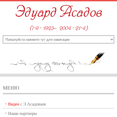
Эдуард Асадов
(7·9 · 1923—2004 · 21·4)
МЕНЮ
Видео
с Э.Асадовым
Наши партнеры