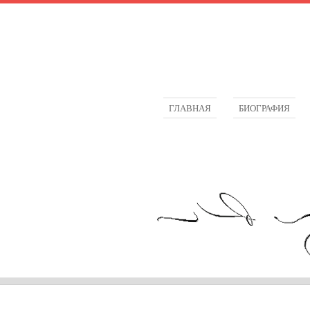
ГЛАВНАЯ
БИОГРАФИЯ