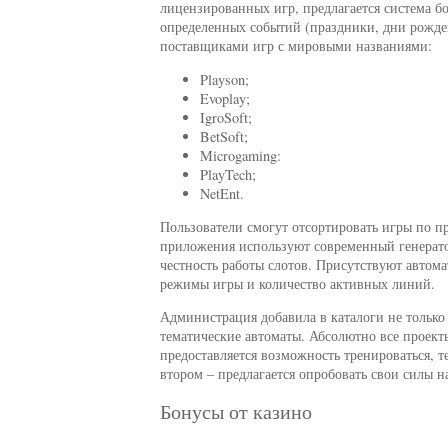
лицензированных игр, предлагается система бо
определенных событий (праздники, дни рожде
поставщиками игр с мировыми названиями:
Playson;
Evoplay;
IgroSoft;
BetSoft;
Microgaming:
PlayTech;
NetEnt.
Пользователи смогут отсортировать игры по п
приложения используют современный генерато
честность работы слотов. Присутствуют автома
режимы игры и количество активных линий.
Администрация добавила в каталоги не только
тематические автоматы. Абсолютно все проект
предоставляется возможность тренироваться, те
втором – предлагается опробовать свои силы н
Бонусы от казино