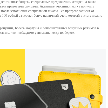
здепозитные бонусы, специальные предложения, лотереи, а также
ными призовыми фондами. Активные участники могут получать
после заполнения специальной шкалы – ее прогресс зависит от
те 100 рублей зачисляет бонус на личный счет, который в итоге можно
 вращений, Колеса Фортуны и дополнительных бонусных режимов в
ывать, что необходимо учитывать, когда их берете.