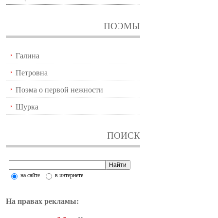
ПОЭМЫ
Галина
Петровна
Поэма о первой нежности
Шурка
ПОИСК
на сайте
в интернете
На правах рекламы: