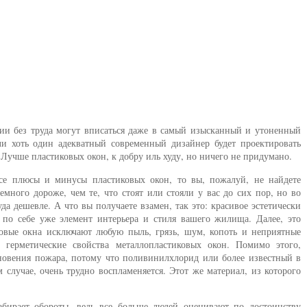
зии без труда могут вписаться даже в самый изысканный и утоненный
дли хоть один адекватный современный дизайнер будет проектировать
 Лучше пластиковых окон, к добру иль худу, но ничего не придумано.
все плюсы и минусы пластиковых окон, то вы, пожалуй, не найдете
много дороже, чем те, что стоят или стояли у вас до сих пор, но во
да дешевле. А что вы получаете взамен, так это: красивое эстетически
 по себе уже элемент интерьера и стиля вашего жилища. Далее, это
ковые окна исключают любую пыль, грязь, шум, копоть и неприятные
герметические свойства металлопластиковых окон. Помимо этого,
кновения пожара, потому что поливинилхлорид или более известный в
 случае, очень трудно воспламеняется. Этот же материал, из которого
бирает обороты, ведь все больше людей оценивают по достоинству