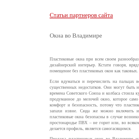
Статьи партнеров сайта
Окна во Владимире
Пластиковые окна при всем своем разнообра
дизайнерский интерьер. Кстати говоря, вря
помещение без пластиковых окон как таковых.
Если вдуматься и перечислить на пальцах 
существенных недостатков. Они могут быть не
времена Советского Союза и колбаса стоила ку
продуманное до мелочей окно, которое само
комфорт и безопасность, потому что пласти
запахи извне. Сюда же можно включить и 
пластиковые окна безопасны в случае возни
простонародье ПВХ – не горит или, во всяком
делается профиль, является самогасящимся.
Продажа пластиковых окон во Владимире на