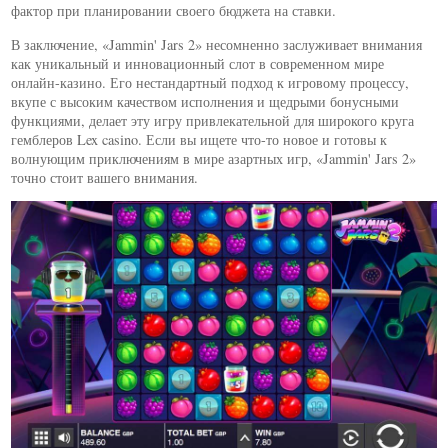
фактор при планировании своего бюджета на ставки.
В заключение, «Jammin' Jars 2» несомненно заслуживает внимания
как уникальный и инновационный слот в современном мире
онлайн-казино. Его нестандартный подход к игровому процессу,
вкупе с высоким качеством исполнения и щедрыми бонусными
функциями, делает эту игру привлекательной для широкого круга
гемблеров Lex casino. Если вы ищете что-то новое и готовы к
волнующим приключениям в мире азартных игр, «Jammin' Jars 2»
точно стоит вашего внимания.