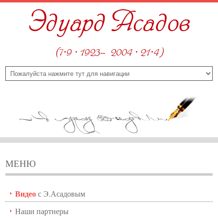
Эдуард Асадов
(7·9 · 1923—2004 · 21·4)
МЕНЮ
Видео
с Э.Асадовым
Наши партнеры