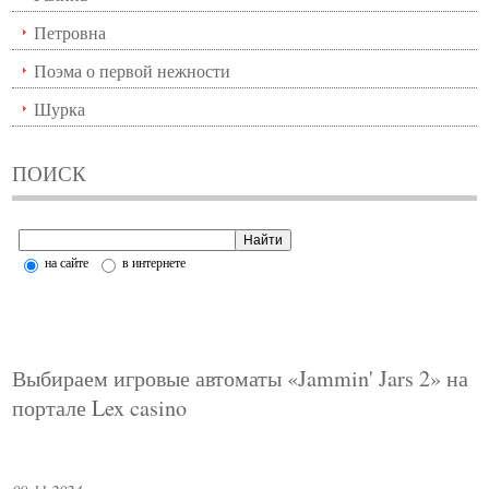
Петровна
Поэма о первой нежности
Шурка
ПОИСК
на сайте
в интернете
Выбираем игровые автоматы «Jammin' Jars 2» на
портале Lex casino