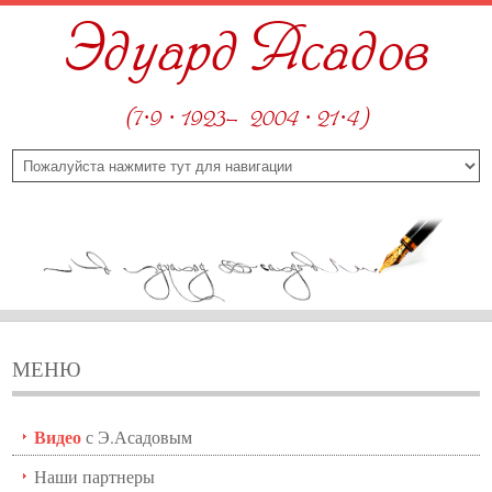
Эдуард Асадов
(7·9 · 1923—2004 · 21·4)
МЕНЮ
Видео
с Э.Асадовым
Наши партнеры