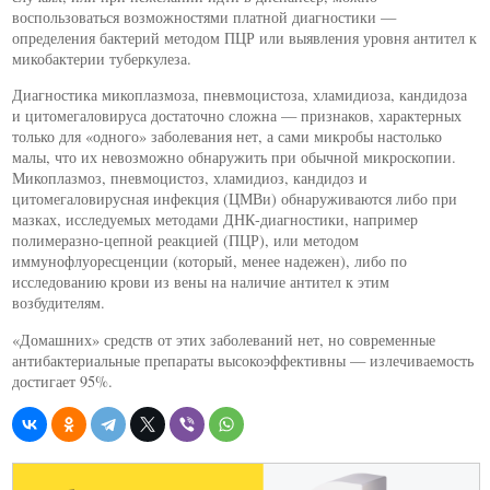
воспользоваться возможностями платной диагностики —
определения бактерий методом ПЦР или выявления уровня антител к
микобактерии туберкулеза.
Диагностика микоплазмоза, пневмоцистоза, хламидиоза, кандидоза
и цитомегаловируса достаточно сложна — признаков, характерных
только для «одного» заболевания нет, а сами микробы настолько
малы, что их невозможно обнаружить при обычной микроскопии.
Микоплазмоз, пневмоцистоз, хламидиоз, кандидоз и
цитомегаловирусная инфекция (ЦМВи) обнаруживаются либо при
мазках, исследуемых методами ДНК-диагностики, например
полимеразно-цепной реакцией (ПЦР), или методом
иммунофлуоресценции (который, менее надежен), либо по
исследованию крови из вены на наличие антител к этим
возбудителям.
«Домашних» средств от этих заболеваний нет, но современные
антибактериальные препараты высокоэффективны — излечиваемость
достигает 95%.