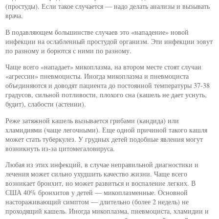
(простуды). Если такое случается — надо делать анализы и вызывать
врача.
В подавляющем большинстве случаев это «нападение» новой
инфекции на ослабленный простудой организм. Эти инфекции зовут
по разному и борются с ними по разному.
Чаще всего «нападает» микоплазма, на втором месте стоят случаи
«агрессии» пневмоцисты. Иногда микоплазма и пневмоциста
объединяются и доводят пациента до постоянной температуры 37-38
градусов, сильной потливости, плохого сна (кашель не дает уснуть,
будит), слабости (астении).
Реже затяжной кашель вызывается грибами (кандида) или
хламидиями (чаще легочными). Еще одной причиной такого кашля
может стать туберкулез. У грудных детей подобные явления могут
возникнуть из-за цитомегаловируса.
Любая из этих инфекций, в случае неправильной диагностики и
лечения может сильно ухудшить качество жизни. Чаще всего
возникает бронхит, но может развиться и воспаление легких. В
США 40% бронхитов у детей — микоплазменные. Основной
настораживающий симптом — длительно (более 2 недель) не
проходящий кашель. Иногда микоплазма, пневмоциста, хламидии и