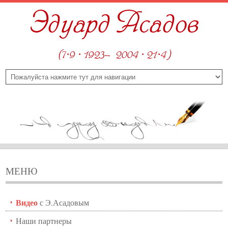
Эдуард Асадов
(7·9 · 1923—2004 · 21·4)
МЕНЮ
Видео
с Э.Асадовым
Наши партнеры