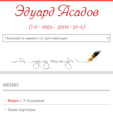
Эдуард Асадов
(7·9 · 1923—2004 · 21·4)
МЕНЮ
Видео
с Э.Асадовым
Наши партнеры