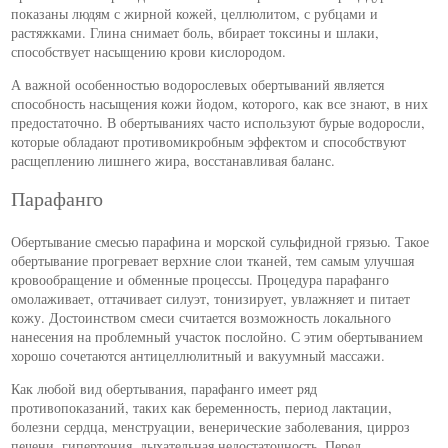
показаны людям с жирной кожей, целлюлитом, с рубцами и
растяжками. Глина снимает боль, вбирает токсины и шлаки,
способствует насыщению крови кислородом.
А важной особенностью водорослевых обертываний является
способность насыщения кожи йодом, которого, как все знают, в них
предостаточно. В обертываниях часто используют бурые водоросли,
которые обладают противомикробным эффектом и способствуют
расщеплению лишнего жира, восстанавливая баланс.
Парафанго
Обертывание смесью парафина и морской сульфидной грязью. Такое
обертывание прогревает верхние слои тканей, тем самым улучшая
кровообращение и обменные процессы. Процедура парафанго
омолаживает, оттачивает силуэт, тонизирует, увлажняет и питает
кожу. Достоинством смеси считается возможность локального
нанесения на проблемный участок послойно. С этим обертыванием
хорошо сочетаются антицеллюлитный и вакуумный массажи.
Как любой вид обертывания, парафанго имеет ряд
противопоказаний, таких как беременность, период лактации,
болезни сердца, менструации, венерические заболевания, цирроз
печени, гипертония, дыхательная недостаточность. Перед