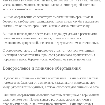
Что касается винного обертывания, то оно состоит из вина, пектина,
масла калины, малины, моркови, клюквы, виноградной косточки,
экстракта жожоба и прочего.
Винное обертывание способствует омолаживанию организма и
борется со свободными радикалами. Такая смесь как бы высасывает
шлаки и токсины из организма, а также мягко очищает кожу.
Винное и шоколадное обертывания подойдут дамам с растяжками,
различными степенями ожирения, помогут справиться с
целлюлитом, депрессией, вялостью, переутомлением и отечностью.
С осторожностью к этой процедуре стоит относиться женщинам,
имеющим воспалительные процессы различного происхождения,
поражения кожи, беременность, особенно ее вторая половина.
Водорослевое и глиняное обертывания
Водоросли и глина — классика обертывания. Такие маски для тела
помогают избавиться от целлюлита, увлажняют и минерализуют
кожу, укрепляют иммунитет, а также способствуют снижению веса.
Глиняные обертывания особенно полезны женщинам с варикозным
расширением вен. Потрясающего результата достигают люди с
проблемами опорно-двигательного аппарата. Такие процедуры