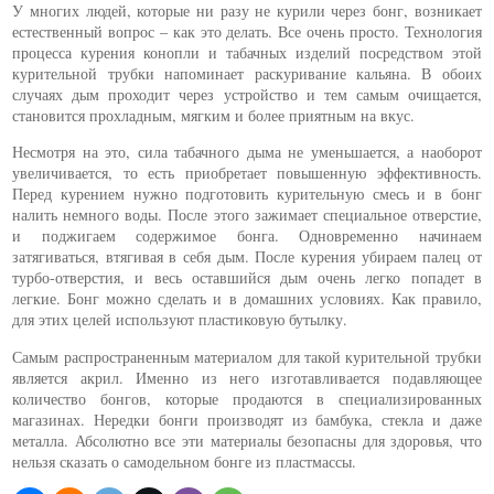
У многих людей, которые ни разу не курили через бонг, возникает
естественный вопрос – как это делать. Все очень просто. Технология
процесса курения конопли и табачных изделий посредством этой
курительной трубки напоминает раскуривание кальяна. В обоих
случаях дым проходит через устройство и тем самым очищается,
становится прохладным, мягким и более приятным на вкус.
Несмотря на это, сила табачного дыма не уменьшается, а наоборот
увеличивается, то есть приобретает повышенную эффективность.
Перед курением нужно подготовить курительную смесь и в бонг
налить немного воды. После этого зажимает специальное отверстие,
и поджигаем содержимое бонга. Одновременно начинаем
затягиваться, втягивая в себя дым. После курения убираем палец от
турбо-отверстия, и весь оставшийся дым очень легко попадет в
легкие. Бонг можно сделать и в домашних условиях. Как правило,
для этих целей используют пластиковую бутылку.
Самым распространенным материалом для такой курительной трубки
является акрил. Именно из него изготавливается подавляющее
количество бонгов, которые продаются в специализированных
магазинах. Нередки бонги производят из бамбука, стекла и даже
металла. Абсолютно все эти материалы безопасны для здоровья, что
нельзя сказать о самодельном бонге из пластмассы.