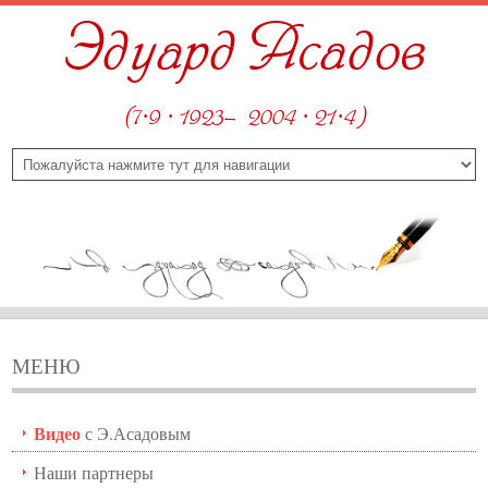
Эдуард Асадов
(7·9 · 1923—2004 · 21·4)
МЕНЮ
Видео
с Э.Асадовым
Наши партнеры