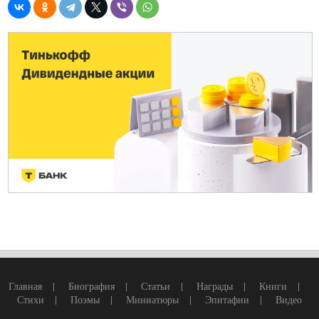
Главная
|
Биография
|
Статьи
|
Награды
|
Книги
|
Стихи
|
Поэмы
|
Миниатюры
|
Эпитафии
|
Видео