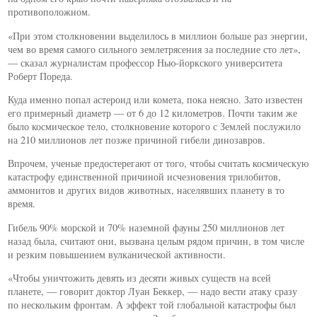
противоположном.
«При этом столкновении выделилось в миллион больше раз энергии,
чем во время самого сильного землетрясения за последние сто лет»,
— сказал журналистам профессор Нью-йоркского университета
Роберт Пореда.
Куда именно попал астероид или комета, пока неясно. Зато известен
его примерный диаметр — от 6 до 12 километров. Почти таким же
было космическое тело, столкновение которого с Землей послужило
на 210 миллионов лет позже причиной гибели динозавров.
Впрочем, ученые предостерегают от того, чтобы считать космическую
катастрофу единственной причиной исчезновения трилобитов,
аммонитов и других видов животных, населявших планету в то
время.
Гибель 90% морской и 70% наземной фауны 250 миллионов лет
назад была, считают они, вызвана целым рядом причин, в том числе
и резким повышением вулканической активности.
«Чтобы уничтожить девять из десяти живых существ на всей
планете, — говорит доктор Луан Беккер, — надо вести атаку сразу
по нескольким фронтам. А эффект той глобальной катастрофы был