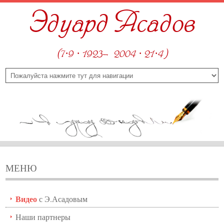
Эдуард Асадов
(7·9 · 1923—2004 · 21·4)
МЕНЮ
Видео
с Э.Асадовым
Наши партнеры