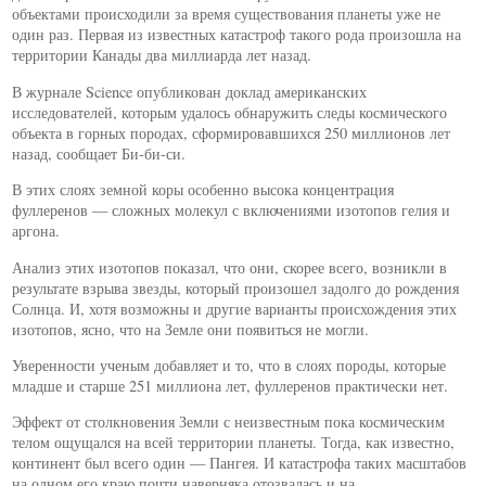
объектами происходили за время существования планеты уже не
один раз. Первая из известных катастроф такого рода произошла на
территории Канады два миллиарда лет назад.
В журнале Science опубликован доклад американских
исследователей, которым удалось обнаружить следы космического
объекта в горных породах, сформировавшихся 250 миллионов лет
назад, сообщает Би-би-си.
В этих слоях земной коры особенно высока концентрация
фуллеренов — сложных молекул с включениями изотопов гелия и
аргона.
Анализ этих изотопов показал, что они, скорее всего, возникли в
результате взрыва звезды, который произошел задолго до рождения
Солнца. И, хотя возможны и другие варианты происхождения этих
изотопов, ясно, что на Земле они появиться не могли.
Уверенности ученым добавляет и то, что в слоях породы, которые
младше и старше 251 миллиона лет, фуллеренов практически нет.
Эффект от столкновения Земли с неизвестным пока космическим
телом ощущался на всей территории планеты. Тогда, как известно,
континент был всего один — Пангея. И катастрофа таких масштабов
на одном его краю почти наверняка отозвалась и на