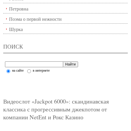
Петровна
Поэма о первой нежности
Шурка
ПОИСК
на сайте
в интернете
Видеослот «Jackpot 6000»: скандинавская
классика с прогрессивным джекпотом от
компании NetEnt и Рокс Казино