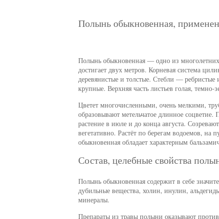
Полынь обыкновенная, применен
Полынь обыкновенная — одно из многолетних 
достигает двух метров. Корневая система цил
деревянистые и толстые. Стебли — ребристые 
крупные. Верхняя часть листьев голая, темно-
Цветет многочисленными, очень мелкими, тру
образовывают метельчатое длинное соцветие. 
растение в июле и до конца августа. Созреваю
вегетативно. Растёт по берегам водоемов, на п
обыкновенная обладает характерным бальзами
Состав, целебные свойства пол
Полынь обыкновенная содержит в себе значител
дубильные вещества, холин, инулин, альдегиды
минералы.
Препараты из травы полыни оказывают противо