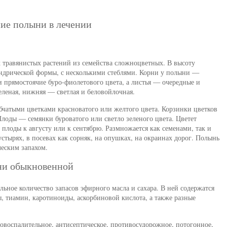
ие полыни в лечении
травянистых растений из семейства сложноцветных. В высоту
индрической формы, с несколькими стеблями. Корни у полыни —
и прямостоячие буро-фиолетового цвета, а листья — очередные и
зеленая, нижняя — светлая и беловойлочная.
бчатыми цветками красноватого или желтого цвета. Корзинки цветков
Плоды — семянки буроватого или светло зеленого цвета. Цветет
т плоды к августу или к сентябрю. Размножается как семенами, так и
устырях, в посевах как сорняк, на опушках, на окраинах дорог. Полынь
ческим запахом.
ыни обыкновенной
ьное количество запасов эфирного масла и сахара. В ней содержатся
, тиамин, каротиноиды, аскорбиновой кислота, а также разные
воспалительное, антисептическое, противосудорожное, потогонное,