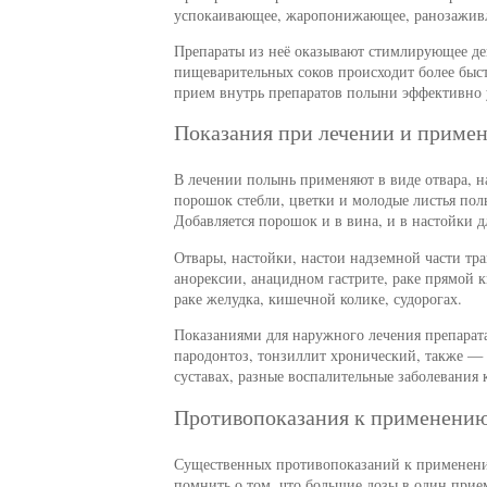
успокаивающее, жаропонижающее, ранозаживл
Препараты из неё оказывают стимлирующее д
пищеварительных соков происходит более быст
прием внутрь препаратов полыни эффективно 
Показания при лечении и приме
В лечении полынь применяют в виде отвара, н
порошок стебли, цветки и молодые листья по
Добавляется порошок и в вина, и в настойки д
Отвары, настойки, настои надземной части т
анорексии, анацидном гастрите, раке прямой 
раке желудка, кишечной колике, судорогах.
Показаниями для наружного лечения препарата
пародонтоз, тонзиллит хронический, также — 
суставах, разные воспалительные заболевания
Противопоказания к применению
Существенных противопоказаний к применени
помнить о том, что большие дозы в один прием