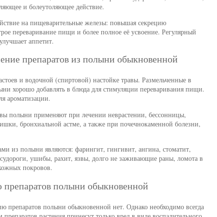
яющее и болеутоляющее действие.
ействие на пищеварительные железы: повышая секрецию
рое переваривание пищи и более полное её усвоение. Регулярный
улучшает аппетит.
нение препаратов из полыни обыкновенной
астоев и водочной (спиртовой) настойке травы. Размельченные в
лыни хорошо добавлять в блюда для стимуляции переваривания пищи.
ля ароматизации.
равы полыни применяют при лечении неврастении, бессонницы,
кишки, бронхиальной астме, а также при почечнокаменной болезни,
ми из полыни являются: фарингит, гингивит, ангина, стоматит,
судороги, ушибы, рахит, язвы, долго не заживающие раны, ломота в
 кожных покровов.
 препаратов полыни обыкновенной
ю препаратов полыни обыкновенной нет. Однако необходимо всегда
 препаратов растения принесут только вред в виде воспалительного