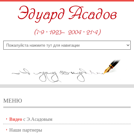
Эдуард Асадов
(7·9 · 1923—2004 · 21·4)
МЕНЮ
Видео
с Э.Асадовым
Наши партнеры