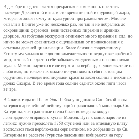
В декабре предоставляется прекрасная возможность посетить
наследие Древнего Египта, в это время нет той изнуряющей жары,
которая отбивает охоту от культурной программы летом. Многие
бывали в Египте уже по несколько раз, но так и не добрались до
сокровищниц фараонов, величественных пирамид и древних
дворцов. Автобусные экскурсии отнимают много времени и сил, но
ничто не может сравниться с ощущениями от прикосновения к
остаткам древней цивилизации. Более близкие современному
Египту мусульманские достопримечательности вернут вас арабский
мир, который не дает о себе забывать ежедневными песнопениями
муллы. Можно научиться езде верхом на верблюдах, удовольствие на
любителя, но только так можно почувствовать себя настоящим
бедуином, наблюдая неописуемой красоты заход солнца в песчаных
дюнах Сахары. В это время года солнце садится около пяти часов
вечера.
В 2 часах езды от Шарм-Эль-Шейха у подножия Синайской горы
затерялся древнейший действующий православный монастырь Св.
Катерины, чьи гранитные стены были возведены вокруг
легендарного «горящего куста» Моисея. Путь к монастырю не из
легких: нужно преодолеть 3750 ступеней или за отдельную плату
воспользоваться верблюжьим серпантином, но добравшись до Св.
Катерины на рассвете (туристы-паломники взбираются на гору