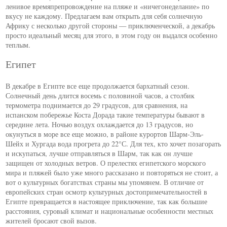
ленивое времяпрепровождение на пляже и «ничегонеделание» по
вкусу не каждому. Предлагаем вам открыть для себя солнечную
Африку с несколько другой стороны — приключенческой, а декабрь
просто идеальный месяц для этого, в этом году он выдался особенно
теплым.
Египет
В декабре в Египте все еще продолжается бархатный сезон.
Солнечный день длится восемь с половиной часов, а столбик
термометра поднимается до 29 градусов, для сравнения, на
испанском побережье Коста Дорада такие температуры бывают в
середине лета. Ночью воздух охлаждается до 13 градусов, но
окунуться в море все еще можно, в районе курортов Шарм-Эль-
Шейх и Хургада вода прогрета до 22°С. Для тех, кто хочет позагорать
и искупаться, лучше отправляться в Шарм, так как он лучше
защищен от холодных ветров. О прелестях египетского морского
мира и пляжей было уже много рассказано и повторяться не стоит, а
вот о культурных богатствах страны мы упомянем. В отличие от
европейских стран осмотр культурных достопримечательностей в
Египте превращается в настоящее приключение, так как большие
расстояния, суровый климат и национальные особенности местных
жителей бросают свой вызов.