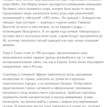
озера Шейх-Эль-Шарид можно насладиться небывалыми миражами.
На берегу этого огромного озера, которое было когда-то частью
Средиземного моря, раскинулся своего рода парк развлечений,
включающий в себя музей «1001 ночи». На границе с Алжиром вас
ожидает чудо пустыни — водопад в горном оазисе Тамерзы.
Высотой он всего в пять метров, но по меркам Сахары —
полноводнее Ниагарского. В это время года ночные температуры в
пустыне могут опускаться ниже нуля, а днем воздух прогревается до
40, поэтому запаситесь теплой одеждой или еще лучше спальным
мешком.
Туры в Тунис стоят от 300 долларов, организовывать свои
приключения лучше заранее (аренда автомобиля и пр.) и через
интернациональные сайты, так как в Европе Тунис более популярное
направление, чем в России.
Сувениры в Северной Африке практически везде одинаковые
независимо от страны, покупать их лучше не в крупных
туристических городах, а на маленьких базарах. Чтобы иметь
представления о ценах загляните в официальные сувенирные
магазины и тогда можно смело торговаться. Арабские торговцы
знамениты своей напористостью и иногда намериваясь только
посмотреть, вы можете выйти с рынка с ковром или верблюжьим
седлом. В некоторых местах цена завышается в сотню раз, поэтому