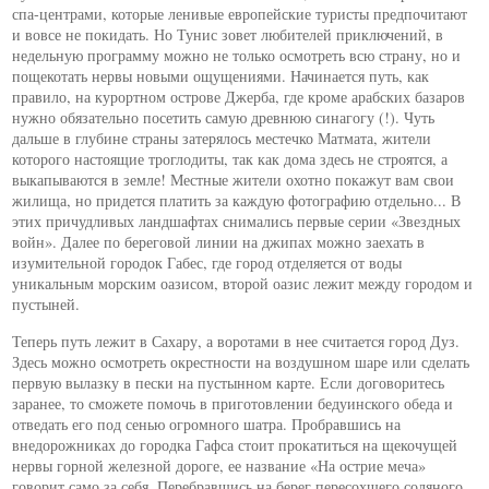
спа-центрами, которые ленивые европейские туристы предпочитают
и вовсе не покидать. Но Тунис зовет любителей приключений, в
недельную программу можно не только осмотреть всю страну, но и
пощекотать нервы новыми ощущениями. Начинается путь, как
правило, на курортном острове Джерба, где кроме арабских базаров
нужно обязательно посетить самую древнюю синагогу (!). Чуть
дальше в глубине страны затерялось местечко Матмата, жители
которого настоящие троглодиты, так как дома здесь не строятся, а
выкапываются в земле! Местные жители охотно покажут вам свои
жилища, но придется платить за каждую фотографию отдельно... В
этих причудливых ландшафтах снимались первые серии «Звездных
войн». Далее по береговой линии на джипах можно заехать в
изумительной городок Габес, где город отделяется от воды
уникальным морским оазисом, второй оазис лежит между городом и
пустыней.
Теперь путь лежит в Сахару, а воротами в нее считается город Дуз.
Здесь можно осмотреть окрестности на воздушном шаре или сделать
первую вылазку в пески на пустынном карте. Если договоритесь
заранее, то сможете помочь в приготовлении бедуинского обеда и
отведать его под сенью огромного шатра. Пробравшись на
внедорожниках до городка Гафса стоит прокатиться на щекочущей
нервы горной железной дороге, ее название «На острие меча»
говорит само за себя. Перебравшись на берег пересохшего соляного