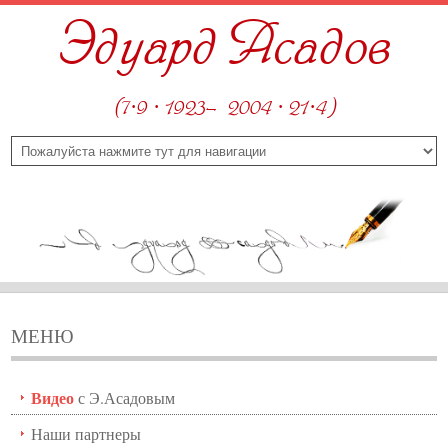
Эдуард Асадов
(7·9 · 1923—2004 · 21·4)
МЕНЮ
Видео
с Э.Асадовым
Наши партнеры