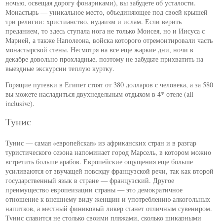
ночью, освещая дорогу фонариками), вы забудете об усталости.
Монастырь — уникальное место, объединяющее под своей крышей
три религии: христианство, иудаизм и ислам. Если верить
преданием, то здесь ступала нога не только Моисея, но и Иисуса с
Марией, а также Наполеона, войска которого отремонтировали часть
монастырской стены. Несмотря на все еще жаркие дни, ночи в
декабре довольно прохладные, поэтому не забудьте прихватить на
выездные экскурсии теплую куртку.
Горящие путевки в Египет стоят от 380 долларов с человека, а за 580
вы можете насладиться двухнедельным отдыхом в 4* отеле (all
inclusive).
Тунис
Тунис — самая «европейская» из африканских стран и в разгар
туристического сезона напоминает город Марсель, в котором можно
встретить больше арабов. Европейские ощущения еще больше
усиливаются от звучащей повсюду французской речи, так как второй
государственный язык в стране — французский. Другое
преимущество европеизации страны — это демократичное
отношение к внешнему виду женщин и употреблению алкогольных
напитков, а местный финиковый ликер станет отличным сувениром.
Тунис славится не столько своими пляжами, сколько шикарными