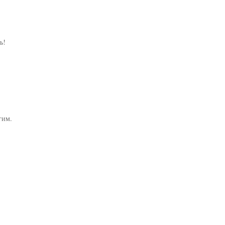
!

им.
