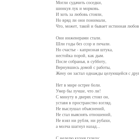
     Могли судачить соседки,

     шинкуя лук и морковь.

     И хоть за любовь стояли,

     Но вряд ли они понимали,

     Что, может, такой и бывает истинная любовь
     Они инженерами стали.

     Шли годы без ссор и печали.

     Но счастье - капризная штука,

     нестойка порой, как дым.

     После собранья, в субботу,

     Вернувшись домой с работы,

     Жену он застал однажды целующейся с друг
     Нет в мире острее боли.

     Умер бы лучше, что ли!

     С минуту в дверях стоял он,

     уставя в пространство взгляд.

     Не выслушал объяснений,

     Не стал выяснять отношений,

     Не взял ни рубля, ни рубахи,

     а молча шагнул назад...

     С неделю кухня гудела:
