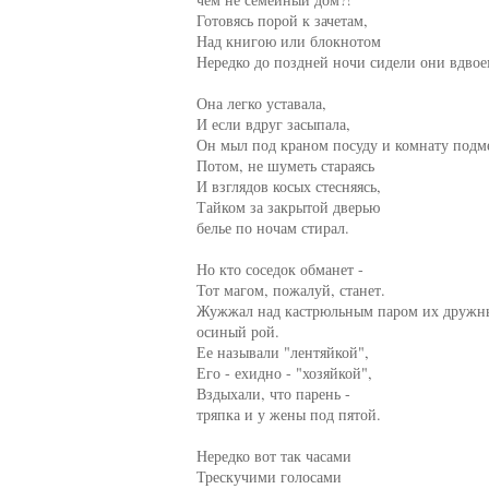
     Готовясь порой к зачетам,

     Над книгою или блокнотом

     Нередко до поздней ночи сидели они вдвоем
     Она легко уставала,

     И если вдруг засыпала,

     Он мыл под краном посуду и комнату подме
     Потом, не шуметь стараясь

     И взглядов косых стесняясь,

     Тайком за закрытой дверью

     белье по ночам стирал.

     Но кто соседок обманет -

     Тот магом, пожалуй, станет.

     Жужжал над кастрюльным паром их дружн
     осиный рой.

     Ее называли "лентяйкой",

     Его - ехидно - "хозяйкой",

     Вздыхали, что парень -

     тряпка и у жены под пятой.

     Нередко вот так часами

     Трескучими голосами
