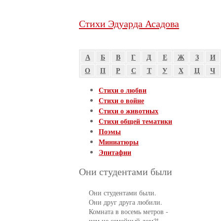
Стихи Эдуарда Асадова
А
Б
В
Г
Д
Е
Ж
З
И
О
П
Р
С
Т
У
Х
Ц
Ч
Стихи о любви
Стихи о войне
Стихи о животных
Стихи общей тематики
Поэмы
Миниатюры
Эпитафии
Они студентами были
     Они студентами были.

     Они друг друга любили.

     Комната в восемь метров -

     чем не семейный дом?!
