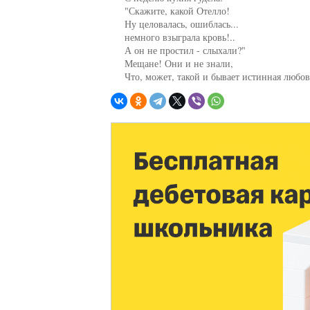
     "Скажите, какой Отелло!

     Ну целовалась, ошиблась...

     немного взыграла кровь!..

     А он не простил - слыхали?"

     Мещане! Они и не знали,

     Что, может, такой и бывает истинная любов