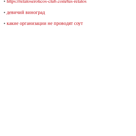
•
https://relatoseroticos-club.com/tus-relatos
•
девичий виноград
•
какие организации не проводят соут