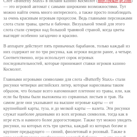
Слот «Butterfly Staxx» в онлайн казино Космолот (
http://poker-gr.com
)
— это игровой автомат с самыми широкими возможностями. Тут
можно найти очень много интересного, а также просто понаблюдать
за очень красивым игровым процессом. Ведь главными персонажами
слота стали травы, цветы и бабочки. Визуальной темой для этого
слота стали сумерки над большой травяной страной, когда цветы
выглядят особенно загадочно и красиво.
В аппарате действует пять привычных барабанов, только каждый из
них содержит не по три рисунка, как игроки видели ранее, а четыре.
Соответственно, игра использует сорок игровых
последовательностей, которые принимают ставки игроков казино
Космолот.
Главными игровыми символами для слота «Butterfly Staxx» стали
рисунки четверки английских литер, которые нарисованы таким
образом, что больше всего напоминают плетение из травы, или, как
если бы буквы были выложены из сорванных листьев и трав. На
самом деле они указывают на высшие игровые карты — от
крупнейшей карты, туза, и до мелкой карты — валета. Эти рисунки
служат наиболее дешевыми из всех игровых символов, тогда как в
игре есть и намного более дорогостоящие. Также тут можно увидеть
рисунки, на которых есть три цветка, каждый из которых богаче и
крупнее предыдущего — синий, фиолетовый и розовый. Также в