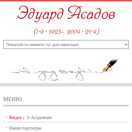
Эдуард Асадов
(7·9 · 1923—2004 · 21·4)
МЕНЮ
Видео
с Э.Асадовым
Наши партнеры