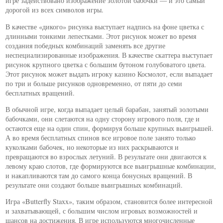
игре задействовано изображение золотой бабочки — и это самый
дорогой из всех символов игры.
В качестве «дикого» рисунка выступает надпись на фоне цветка с
длинными тонкими лепестками. Этот рисунок может во время
создания победных комбинаций заменять все другие
неспециализированные изображения. В качестве скаттера выступает
рисунок крупного цветка с большим бутоном голубоватого цвета.
Этот рисунок может выдать игроку казино Космолот, если выпадает
по три и больше рисунков одновременно, от пяти до семи
бесплатных вращений.
В обычной игре, когда выпадает целый барабан, занятый золотыми
бабочками, они слетаются на одну сторону игрового поля, где и
остаются еще на один спин, формируя больше крупных выигрышей.
А во время бесплатных спинов все игровое поле занято только
куколками бабочек, но некоторые из них раскрываются и
превращаются во взрослых летуний. В результате они двигаются к
левому краю слотов, где формируются все выигрышные комбинации,
и накапливаются там до самого конца бонусных вращений. В
результате они создают больше выигрышных комбинаций.
Игра «Butterfly Staxx», таким образом, становится более интересной
и захватывающей, с большим числом игровых возможностей и
шансов на достижения. В игре используются многочисленные