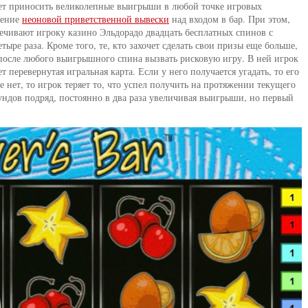
жет приносить великолепные выигрыши в любой точке игровых
жение
неоновой приветственной вывески
над входом в бар. При этом,
ечивают игроку казино Эльдорадо двадцать бесплатных спинов с
ыре раза. Кроме того, те, кто захочет сделать свои призы еще больше,
после любого выигрышного спина вызвать рисковую игру. В ней игрок
т перевернутая игральная карта. Если у него получается угадать, то его
е нет, то игрок теряет то, что успел получить на протяжении текущего
аундов подряд, постоянно в два раза увеличивая выигрыши, но первый