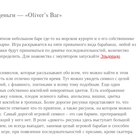
еньги — «Oliver’s Bar»
иятном небольшом баре где-то на морском курорте и о его собственнике
парне. Игра раскрывается на пяти привычного вида барабанах, любой из
вки будут приниматься по девятке последовательностей, количество
определить. Для знакомства с эмулятором запускайте
Эльдорадо
 символов, которые рассказывают обо всем, что можно найти в этом
уть или отлично провести время. Тут можно увидеть символ с целой
лей, с фламинго, зонтиками и всему тому подобным. Еще один
ных собственно коктейлей невероятных цветов. Есть изображение
жку оливок, плодов зеленого лайма, апельсина, вишни, цветка
 коктейли в тропиках. Более дорогие рисунки представляют то, что
 вместе отмечают что-то приятное, а также рисунок, на котором можно
ку. Самый дорогой игровой символ – это сам бармен, протирающий
ций у него нет. В роли «дикого» рисунка здесь выступает большой
ем, он всегда выпадает, занимая целый игровой барабан и способен
в игре, при появлении последовательностей с призами, кроме скаттера.