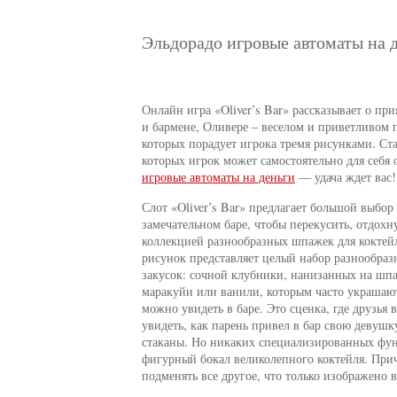
Эльдорадо игровые автоматы на д
Онлайн игра «Oliver’s Bar» рассказывает о пр
и бармене, Оливере – веселом и приветливом 
которых порадует игрока тремя рисунками. Ста
которых игрок может самостоятельно для себя 
игровые автоматы на деньги
— удача ждет вас!
Слот «Oliver’s Bar» предлагает большой выбор
замечательном баре, чтобы перекусить, отдохн
коллекцией разнообразных шпажек для коктей
рисунок представляет целый набор разнообраз
закусок: сочной клубники, нанизанных на шпа
маракуйи или ванили, которым часто украшают
можно увидеть в баре. Это сценка, где друзья
увидеть, как парень привел в бар свою девуш
стаканы. Но никаких специализированных функ
фигурный бокал великолепного коктейля. Прич
подменять все другое, что только изображено 