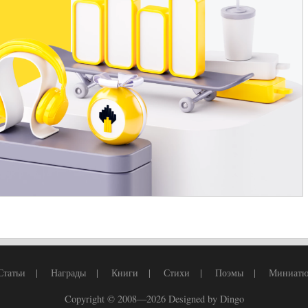
Статьи
|
Награды
|
Книги
|
Стихи
|
Поэмы
|
Миниат
Copyright © 2008—2026
Designed by Dingo