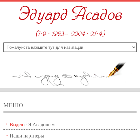
Эдуард Асадов
(7·9 · 1923—2004 · 21·4)
МЕНЮ
Видео
с Э.Асадовым
Наши партнеры