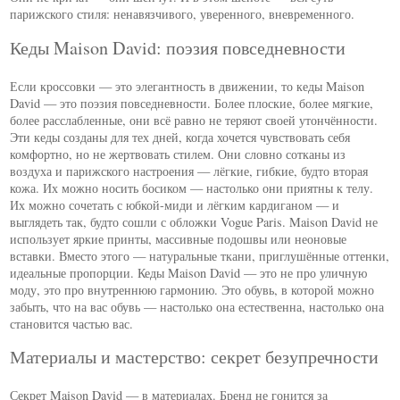
парижского стиля: ненавязчивого, уверенного, вневременного.
Кеды Maison David: поэзия повседневности
Если кроссовки — это элегантность в движении, то кеды Maison
David — это поэзия повседневности. Более плоские, более мягкие,
более расслабленные, они всё равно не теряют своей утончённости.
Эти кеды созданы для тех дней, когда хочется чувствовать себя
комфортно, но не жертвовать стилем. Они словно сотканы из
воздуха и парижского настроения — лёгкие, гибкие, будто вторая
кожа. Их можно носить босиком — настолько они приятны к телу.
Их можно сочетать с юбкой-миди и лёгким кардиганом — и
выглядеть так, будто сошли с обложки Vogue Paris. Maison David не
использует яркие принты, массивные подошвы или неоновые
вставки. Вместо этого — натуральные ткани, приглушённые оттенки,
идеальные пропорции. Кеды Maison David — это не про уличную
моду, это про внутреннюю гармонию. Это обувь, в которой можно
забыть, что на вас обувь — настолько она естественна, настолько она
становится частью вас.
Материалы и мастерство: секрет безупречности
Секрет Maison David — в материалах. Бренд не гонится за