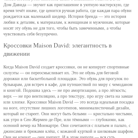
Дом Давида — звучит как приглашение в уютную мастерскую, где
время течёт иначе, где ценится ручная работа, где каждая пара обуви
рождается как маленький шедевр. История бренда — это история
любви к деталям, к материалам, к женщинам и мужчинам, которые
носят эту обувь не для того, чтобы быть замеченными, а чтобы
чувствовать себя безупречно.
Кроссовки Maison David: элегантность в
движении
Когда Maison David создает кроссовки, он не копирует спортивные
силуэты — он переосмысливает их. Это не обувь для беговой
дорожки или баскетбольной площадки. Это обувь для прогулок по
бульварам, для встреч в кафе, для путешествий по миру с чемоданом
и книгой. Подошва здесь — не про амортизацию, а про лёгкость;
верх — не про вентиляцию, а про текстуру, про игру света на замше
или хлопке. Кроссовки Maison David — это всегда идеальная посадка
на ноге, отсутствие лишних логотипов, минималистичный дизайн,
который не стареет. Они могут быть белыми — кристально чистыми,
как утро в Сен-Жермен-де-Пре, или тёмными — глубокими, как
осенний вечер на Монмартре. Они сочетаются с платьем и пальто, с
джинсами и брюками клёш, с кожаной курткой и шелковым шарфом.
Они не кричат — они шепчут. И в этом шепоте — вся суть