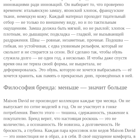
инновациями ради инноваций. Он выбирает то, что проверено
временем: итальянскую замшу, японский хлопок, французские
ткани, немецкую кожу. Каждый материал проходит тщательный
отбор — не только по внешнему виду, но и по тактильным
ощущениям. Замша должна быть мягкой, но не рыхлой; хлопок —
плотным, но дышащим; подкладка — гладкой, не вызывающей
раздражения. Швы — ровные, незаметные, прочные. Подошва —
гибкая, но устойчивая, с едва уловимым рельефом, который не
скользит и не стирается за сезон. Всё сделано так, чтобы обувь
служила долго — не один год, а несколько. И чтобы даже спустя
время она не теряла своей формы, не выцветала, не
деформировалась. Это обувь, которую не хочется выбрасывать — её
хочется хранить, как память о прекрасных днях, проведённых в ней.
Философия бренда: меньше — значит больше
Maison David не производит коллекции каждые три месяца. Он не
выпускает по сотне моделей в год. Он не участвует в гонке
потребления. Вместо этого — тишина, сдержанность, уважение к
покупателю. Бренд верит, что настоящая роскошь — это не
количество, а осознанность. Не новизна, а долговечность. Не
броскость, а глубина. Каждая пара кроссовок или кедов Maison David
— это инвестиция не в образ, а в себя. В своё ощущение комфорта, в