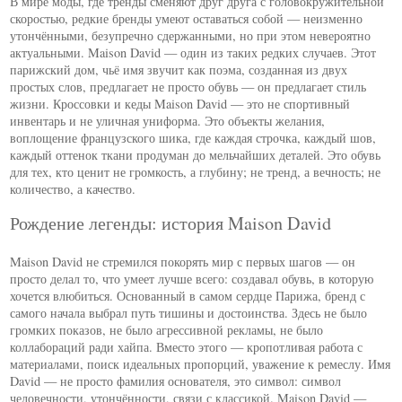
В мире моды, где тренды сменяют друг друга с головокружительной
скоростью, редкие бренды умеют оставаться собой — неизменно
утончёнными, безупречно сдержанными, но при этом невероятно
актуальными. Maison David — один из таких редких случаев. Этот
парижский дом, чьё имя звучит как поэма, созданная из двух
простых слов, предлагает не просто обувь — он предлагает стиль
жизни. Кроссовки и кеды Maison David — это не спортивный
инвентарь и не уличная униформа. Это объекты желания,
воплощение французского шика, где каждая строчка, каждый шов,
каждый оттенок ткани продуман до мельчайших деталей. Это обувь
для тех, кто ценит не громкость, а глубину; не тренд, а вечность; не
количество, а качество.
Рождение легенды: история Maison David
Maison David не стремился покорять мир с первых шагов — он
просто делал то, что умеет лучше всего: создавал обувь, в которую
хочется влюбиться. Основанный в самом сердце Парижа, бренд с
самого начала выбрал путь тишины и достоинства. Здесь не было
громких показов, не было агрессивной рекламы, не было
коллабораций ради хайпа. Вместо этого — кропотливая работа с
материалами, поиск идеальных пропорций, уважение к ремеслу. Имя
David — не просто фамилия основателя, это символ: символ
человечности, утончённости, связи с классикой. Maison David —