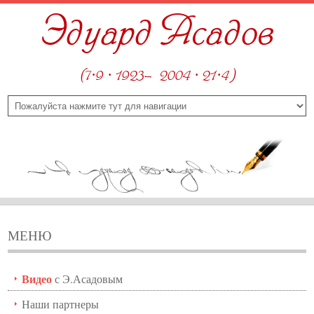
Эдуард Асадов
(7·9 · 1923—2004 · 21·4)
МЕНЮ
Видео
с Э.Асадовым
Наши партнеры