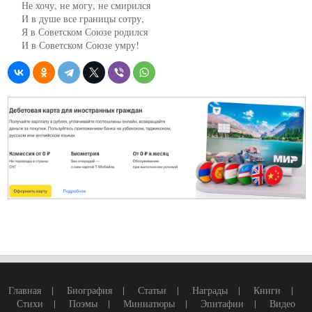
     Не хочу, не могу, не смирился

     И в душе все границы сотру,

     Я в Советском Союзе родился

     И в Советском Союзе умру!
Главная
|
Биография
|
Статьи
|
Награды
|
Книги
|
Стихи
|
Поэмы
|
Миниатюры
|
Эпитафии
|
Видео