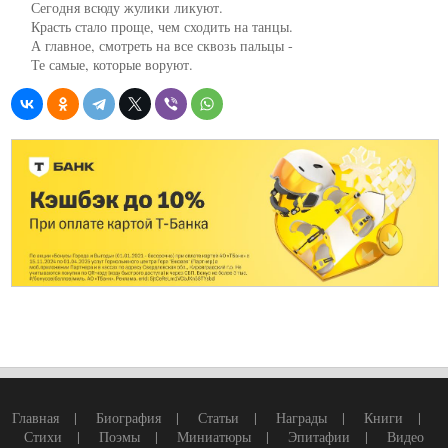
     Сегодня всюду жулики ликуют.

     Красть стало проще, чем сходить на танцы.

     А главное, смотреть на все сквозь пальцы -

     Те самые, которые воруют.
Главная
|
Биография
|
Статьи
|
Награды
|
Книги
|
Стихи
|
Поэмы
|
Миниатюры
|
Эпитафии
|
Видео