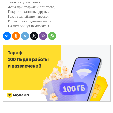
     Такая уж у нас семья:

     Жена при стирках и при тесте,

     Покупки, хлопоты, друзья,

     Газет важнейшие известья...

     И где-то на тридцатом месте

     На пять минут немножко я...