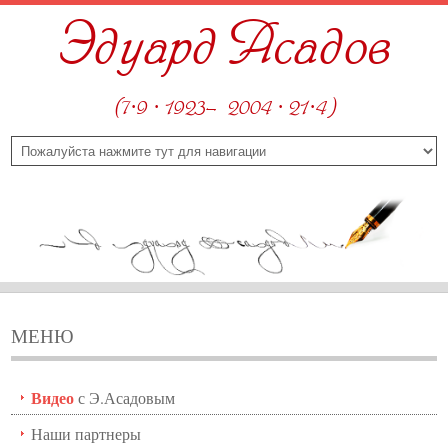
Эдуард Асадов
(7·9 · 1923—2004 · 21·4)
МЕНЮ
Видео
с Э.Асадовым
Наши партнеры