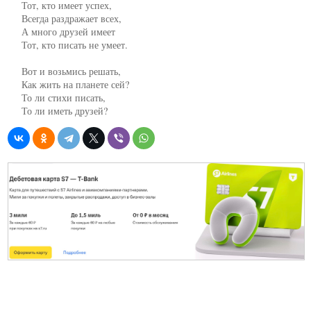
     Тот, кто имеет успех,

     Всегда раздражает всех,

     А много друзей имеет

     Тот, кто писать не умеет.

     Вот и возьмись решать,

     Как жить на планете сей?

     То ли стихи писать,

     То ли иметь друзей?