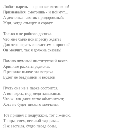
Любит парень - парню все возможно!

Признавайся, смотришь - и поймут...

А девчонка - лютик придорожный:

Жди, когда отыщут и сорвут.

Только я не робкого десятка.

Что мне было понапрасну ждать?

Для чего играть со счастьем в прятки?

Он молчит, так я должна сказать!

Помню шумный институтский вечер.

Хриплые раскаты радиолы.

Я решила: нынче эта встреча

Будет не бездумной и веселой.

Пусть она не в парке состоится,

А вот здесь, под меди завыванья.

Что ж, так даже легче объясниться;

Хоть не будет тяжкого молчанья.

Тот пришел с подружкой, тот с женою,

Танцы, смех, веселый тарарам...

Я ж застыла, будто перед боем,
