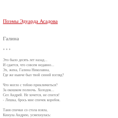
Поэмы Эдуарда Асадова
Галина
* * *

Это было десять лет назад...

И сдается, что совсем недавно...

Эх, жена, Галина Николавна,

Где же нынче был твой синий взгляд?

Что могло с тобою приключиться?

За окошком полночь. Холодок...

Сел Андрей. Не хочется, не спится!

- Лешка, брось мне спичек коробок.

Таня спички со стола взяла,

Кинула Андрею, усмехнулась:
