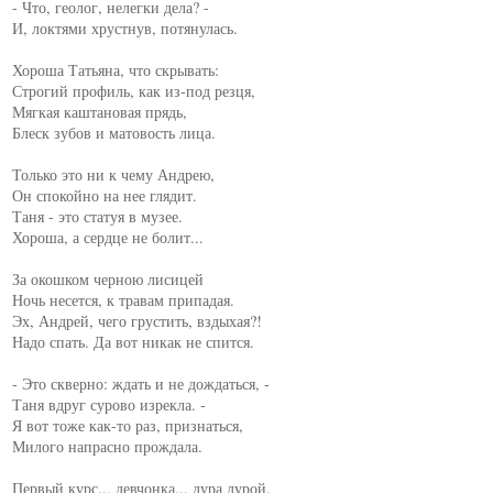
- Что, геолог, нелегки дела? -

И, локтями хрустнув, потянулась.

Хороша Татьяна, что скрывать:

Строгий профиль, как из-под резця,

Мягкая каштановая прядь,

Блеск зубов и матовость лица.

Только это ни к чему Андрею,

Он спокойно на нее глядит.

Таня - это статуя в музее.

Хороша, а сердце не болит...

За окошком черною лисицей

Ночь несется, к травам припадая.

Эх, Андрей, чего грустить, вздыхая?!

Надо спать. Да вот никак не спится.

- Это скверно: ждать и не дождаться, -

Таня вдруг сурово изрекла. -

Я вот тоже как-то раз, признаться,

Милого напрасно прождала.

Первый курс... девчонка... дура дурой.
