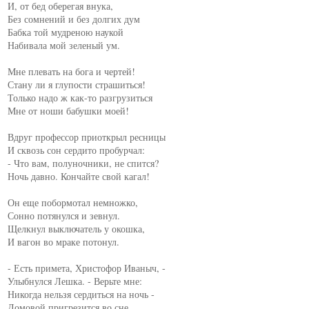
И, от бед оберегая внука,

Без сомнений и без долгих дум

Бабка той мудреною наукой

Набивала мой зеленый ум.

Мне плевать на бога и чертей!

Стану ли я глупости страшиться!

Только надо ж как-то разгрузиться

Мне от ноши бабушки моей!

Вдруг профессор приоткрыл ресницы

И сквозь сон сердито пробурчал:

- Что вам, полуночники, не спится?

Ночь давно. Кончайте свой кагал!

Он еще побормотал немножко,

Сонно потянулся и зевнул.

Щелкнул выключатель у окошка,

И вагон во мраке потонул.

- Есть примета, Христофор Иваныч, -

Улыбнулся Лешка. - Верьте мне:

Никогда нельзя сердиться на ночь -

Домовой пригрезится во сне...