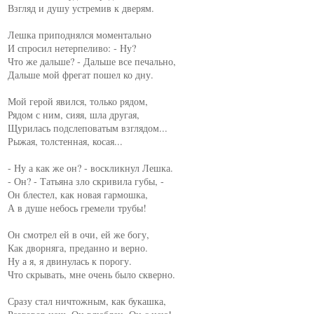
Взгляд и душу устремив к дверям.

Лешка приподнялся моментально

И спросил нетерпеливо: - Ну?

Что же дальше? - Дальше все печально,

Дальше мой фрегат пошел ко дну.

Мой герой явился, только рядом,

Рядом с ним, сияя, шла другая,

Щурилась подслеповатым взглядом...

Рыжая, толстенная, косая...

- Ну а как же он? - воскликнул Лешка.

- Он? - Татьяна зло скривила губы, -

Он блестел, как новая гармошка,

А в душе небось гремели трубы!

Он смотрел ей в очи, ей же богу,

Как дворняга, преданно и верно.

Ну а я, я двинулась к порогу.

Что скрывать, мне очень было скверно.

Сразу стал ничтожным, как букашка,
