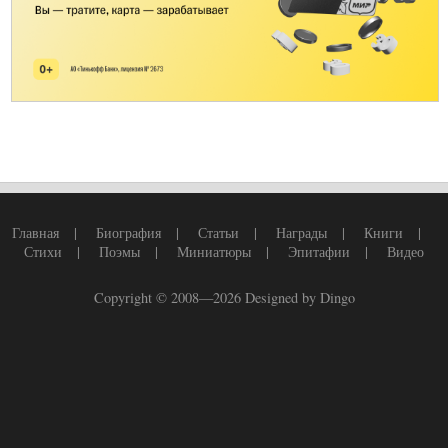
Главная
|
Биография
|
Статьи
|
Награды
|
Книги
|
Стихи
|
Поэмы
|
Миниатюры
|
Эпитафии
|
Видео
Copyright © 2008—2026
Designed by Dingo