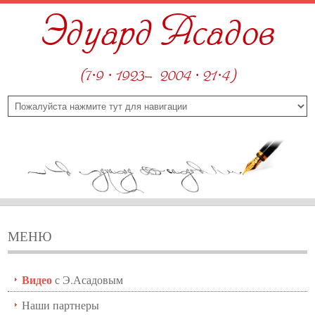
Эдуард Асадов
(7·9 · 1923—2004 · 21·4)
МЕНЮ
Видео
с Э.Асадовым
Наши партнеры