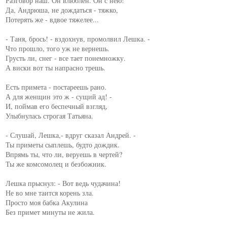
Разговор наш. Он влюблен. Он с нею!

Да, Андрюша, не дождаться - тяжко,

Потерять же - вдвое тяжелее...

- Таня, брось! - вздохнув, промолвил Лешка. -

Что прошло, того уж не вернешь.

Грусть ли, снег - все тает понемножку.

А виски вот ты напрасно трешь.

Есть примета - постареешь рано.

А для женщин это ж - сущий ад! -

И, поймав его беспечный взгляд,

Улыбнулась строгая Татьяна.

- Слушай, Лешка,- вдруг сказал Андрей. -

Ты приметы сыплешь, будто дождик.

Впрямь ты, что ли, веруешь в чертей?

Ты же комсомолец и безбожник.

Лешка прыснул: - Вот ведь чудачина!

Не во мне таится корень зла.

Просто моя бабка Акулина

Без примет минуты не жила.
