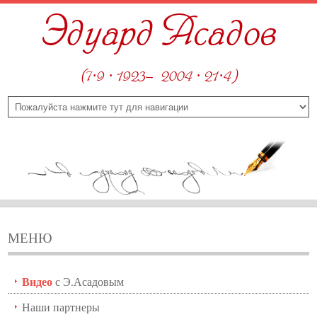
Эдуард Асадов
(7·9 · 1923—2004 · 21·4)
МЕНЮ
Видео
с Э.Асадовым
Наши партнеры