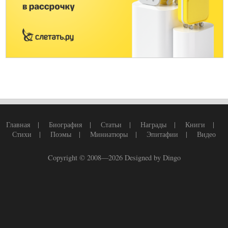
Главная
|
Биография
|
Статьи
|
Награды
|
Книги
|
Стихи
|
Поэмы
|
Миниатюры
|
Эпитафии
|
Видео
Copyright © 2008—2026
Designed by Dingo