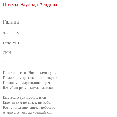
Поэмы Эдуарда Асадова
Галина
ЧАСТЬ IV

Глава VIII

СЫН

1

И вот он - сын! Ножонками суча,

Глядит на мир спокойно и открыто

И клюв у целлулоидного грача

Беззубым ртом сжимает деловито.

Ему всего три месяца, и он

Еще ни дум не знает, ни забот.

Без туч над ним синеет небосвод.

А мир его - еда да крепкий сон...
