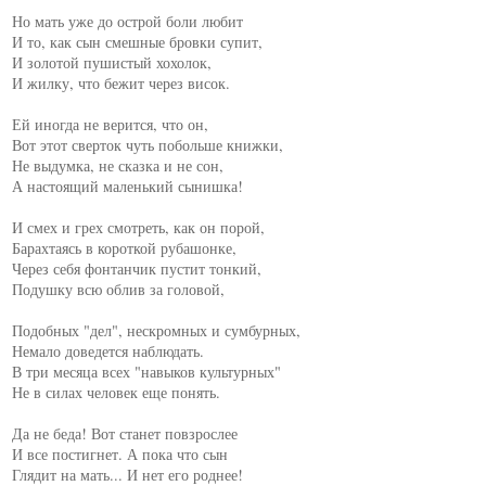
Но мать уже до острой боли любит

И то, как сын смешные бровки супит,

И золотой пушистый хохолок,

И жилку, что бежит через висок.

Ей иногда не верится, что он,

Вот этот сверток чуть побольше книжки,

Не выдумка, не сказка и не сон,

А настоящий маленький сынишка!

И смех и грех смотреть, как он порой,

Барахтаясь в короткой рубашонке,

Через себя фонтанчик пустит тонкий,

Подушку всю облив за головой,

Подобных "дел", нескромных и сумбурных,

Немало доведется наблюдать.

В три месяца всех "навыков культурных"

Не в силах человек еще понять.

Да не беда! Вот станет повзрослее

И все постигнет. А пока что сын

Глядит на мать... И нет его роднее!
