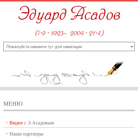
Эдуард Асадов
(7·9 · 1923—2004 · 21·4)
МЕНЮ
Видео
с Э.Асадовым
Наши партнеры