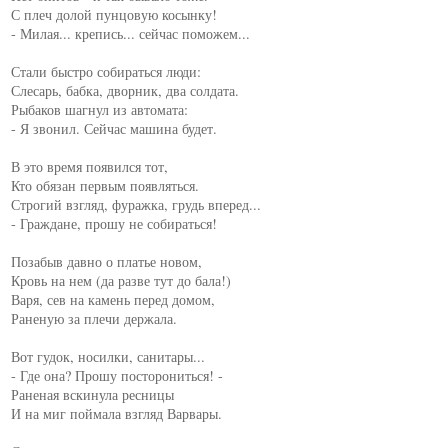
С плеч долой пунцовую косынку!

- Милая... крепись... сейчас поможем...

Стали быстро собираться люди:

Слесарь, бабка, дворник, два солдата.

Рыбаков шагнул из автомата:

- Я звонил. Сейчас машина будет.

В это время появился тот,

Кто обязан первым появляться.

Строгий взгляд, фуражка, грудь вперед...

- Граждане, прошу не собираться!

Позабыв давно о платье новом,

Кровь на нем (да разве тут до бала!)

Варя, сев на камень перед домом,

Раненую за плечи держала.

Вот гудок, носилки, санитары...

- Где она? Прошу посторониться! -

Раненая вскинула ресницы

И на миг поймала взгляд Варвары.
