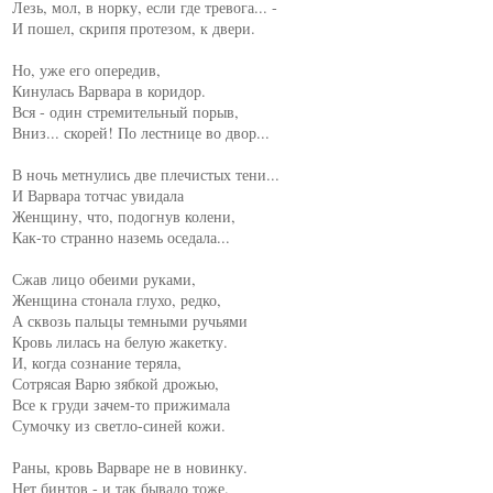
Лезь, мол, в норку, если где тревога... -

И пошел, скрипя протезом, к двери.

Но, уже его опередив,

Кинулась Варвара в коридор.

Вся - один стремительный порыв,

Вниз... скорей! По лестнице во двор...

В ночь метнулись две плечистых тени...

И Варвара тотчас увидала

Женщину, что, подогнув колени,

Как-то странно наземь оседала...

Сжав лицо обеими руками,

Женщина стонала глухо, редко,

А сквозь пальцы темными ручьями

Кровь лилась на белую жакетку.

И, когда сознание теряла,

Сотрясая Варю зябкой дрожью,

Все к груди зачем-то прижимала

Сумочку из светло-синей кожи.

Раны, кровь Варваре не в новинку.

Нет бинтов - и так бывало тоже.
