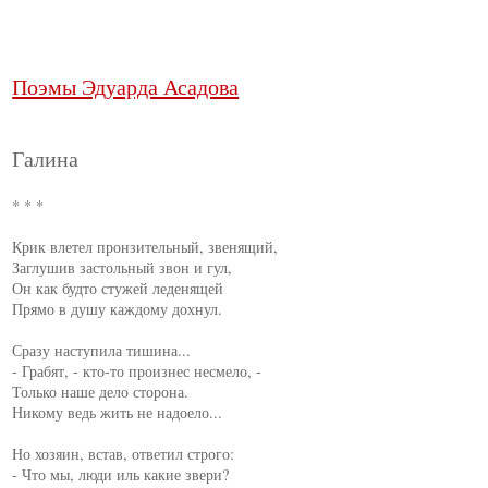
Поэмы Эдуарда Асадова
Галина
* * *

Крик влетел пронзительный, звенящий,

Заглушив застольный звон и гул,

Он как будто стужей леденящей

Прямо в душу каждому дохнул.

Сразу наступила тишина...

- Грабят, - кто-то произнес несмело, -

Только наше дело сторона.

Никому ведь жить не надоело...

Но хозяин, встав, ответил строго:

- Что мы, люди иль какие звери?
