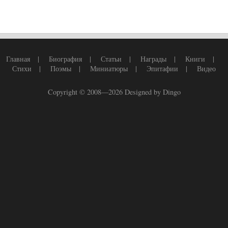
Главная
|
Биография
|
Статьи
|
Награды
|
Книги
|
Стихи
|
Поэмы
|
Миниатюры
|
Эпитафии
|
Видео
Copyright © 2008—2026
Designed by Dingo