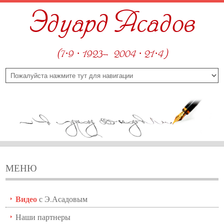
Эдуард Асадов
(7·9 · 1923—2004 · 21·4)
МЕНЮ
Видео
с Э.Асадовым
Наши партнеры