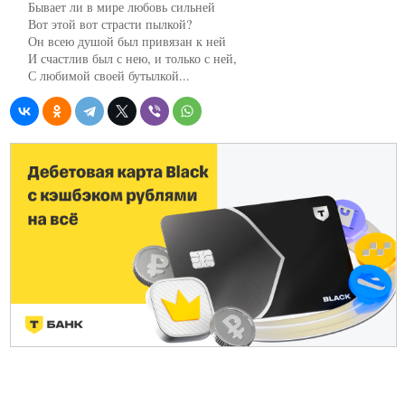
     Бывает ли в мире любовь сильней

     Вот этой вот страсти пылкой?

     Он всею душой был привязан к ней

     И счастлив был с нею, и только с ней,

     С любимой своей бутылкой...