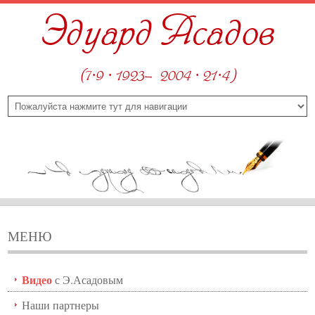
Эдуард Асадов
(7·9 · 1923—2004 · 21·4)
МЕНЮ
Видео
с Э.Асадовым
Наши партнеры