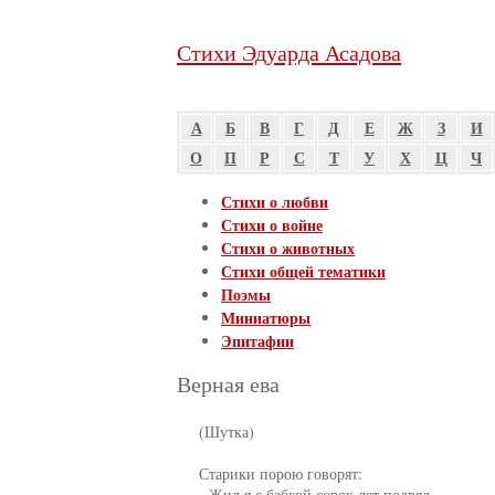
Стихи Эдуарда Асадова
А
Б
В
Г
Д
Е
Ж
З
И
О
П
Р
С
Т
У
Х
Ц
Ч
Стихи о любви
Стихи о войне
Стихи о животных
Стихи общей тематики
Поэмы
Миниатюры
Эпитафии
Верная ева
     (Шутка)

     Старики порою говорят:

     - Жил я с бабкой сорок лет подряд.
