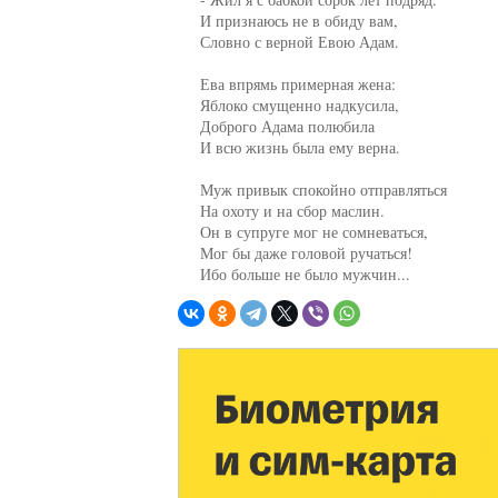
     И признаюсь не в обиду вам,

     Словно с верной Евою Адам.

     Ева впрямь примерная жена:

     Яблоко смущенно надкусила,

     Доброго Адама полюбила

     И всю жизнь была ему верна.

     Муж привык спокойно отправляться

     На охоту и на сбор маслин.

     Он в супруге мог не сомневаться,

     Мог бы даже головой ручаться!

     Ибо больше не было мужчин...